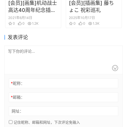
[会员][画集]机动战士
[会员][插画集] 藤ち
高达40周年纪念插画
ょこ 祝彩巡礼
集”Beyond”
2021年6月14日
2025年10月17日
0
0
1.2K
0
0
1.3K
发表评论
*
昵称：
*
邮箱：
网址：
记住昵称、邮箱和网址，下次评论免输入