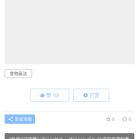
食物画法
赞
(0)
打赏
生成海报
0
0