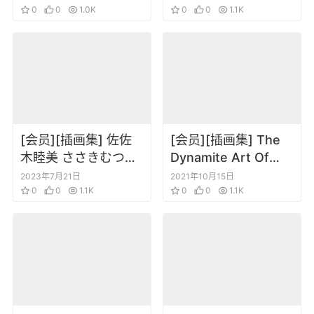
ワークス
0
0
1.0K
0
0
1.1K
[会员][插画集] 佐佐
[会员][插画集] The
木睦美 ささきむつみ
Dynamite Art Of
自選画集
Alex Ross
2023年7月21日
2021年10月15日
0
0
1.1K
0
0
1.1K