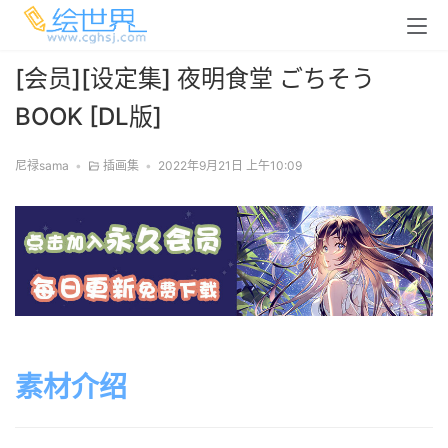
[会员][设定集] 夜明食堂 ごちそう
BOOK [DL版]
尼禄sama
•
插画集
•
2022年9月21日 上午10:09
素材介绍