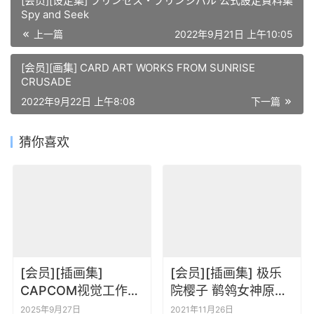
[会员][设定集] プリンセス・プリンシパル 公式設定資料集
Spy and Seek
上一篇
2022年9月21日 上午10:05
[会员][画集] CARD ART WORKS FROM SUNRISE
CRUSADE
2022年9月22日 上午8:08
下一篇
猜你喜欢
[会员][插画集]
[会员][插画集] 极乐
CAPCOM视觉工作室
院樱子 鹡鸰女神原画
2004-2014 カプコン
视觉书
2025年9月27日
2021年11月26日