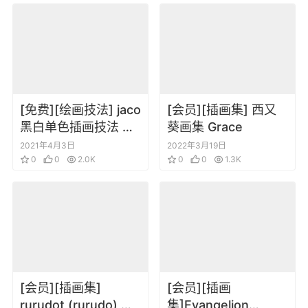
[免费][绘画技法] jaco
[会员][插画集] 西又
黑白单色插画技法 モ
葵画集 Grace
ノクロイラストテク
2021年4月3日
2022年3月19日
ニック
0
0
2.0K
0
0
1.3K
[会员][插画集]
[会员][插画
rurudot (rurudo) 初
集]Evangelion