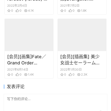
画集 UNREAL
3.0+1.0 Extra
2022年2月4日
2021年7月2日
0
0
4.1K
Magazine
0
0
1.8K
[会员][画集]Fate／
[会员][插画集] 美少
Grand Order
女战士セーラームー
Memories III 概念礼
ン SAILORMOON 原
2021年6月14日
2022年1月30日
装3原画集
0
0
1.4K
画集 Vol.3
0
0
2.3K
发表评论