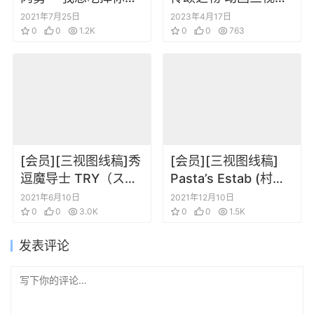
胰脏 设定线稿原画集
设定集
2021年7月25日
2023年4月17日
0
0
1.2K
0
0
763
[会员][三视图线稿]秀
[会员][三视图线稿]
逗魔导士 TRY（スレ
Pasta’s Estab (村田
イヤーズ、魔剑美
莲尔) Shangri-La
2021年6月10日
2021年12月10日
神）设定资料集
0
0
3.0K
Character
0
0
1.5K
Filegraphy
发表评论