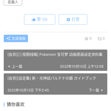
恶魔人
赞
(0)
打赏
生成海报
0
0
[会员][三视图线稿] Pokemon 宝可梦 动画原画设定资料集
上一篇
2022年10月10日 上午12:08
[会员][设定集] 新・光神話パルテナの鏡 ガイドブック
2022年10月12日 下午2:45
下一篇
猜你喜欢