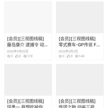
[会员][三视图线稿]
[会员][三视图线稿]
藤岛康介 逮捕令 动画
零式赛车-GP传说 F-
设定设定集
Zero_ GP Legend –
2022年3月20日
2022年2月3日
0
0
1.7K
Concept Art
0
0
1.4K
[会员][三视图线稿]
[会员][三视图线稿]
冈勇一 我想吃掉你的
传颂之物 动画三视图