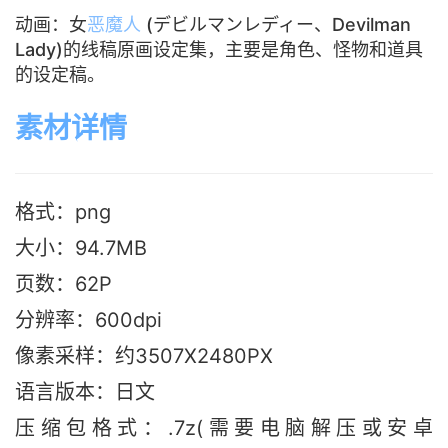
动画：女
恶魔人
(デビルマンレディー、Devilman
Lady)的线稿原画设定集，主要是角色、怪物和道具
的设定稿。
素材详情
格式：png
大小：94.7M
B
页数：62P
分辨率：600dpi
像素采样：约3507X2480PX
语言版本：日文
压缩包格式：.7z(需要电脑解压或安卓