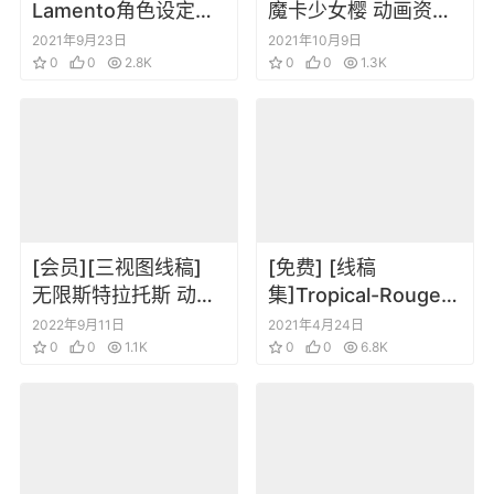
Lamento角色设定插
魔卡少女樱 动画资料
画集 BEYOND THE
设定线稿集 人物篇
2021年9月23日
2021年10月9日
VOID White Notes
0
0
2.8K
0
0
1.3K
[会员][三视图线稿]
[免费] [线稿
无限斯特拉托斯 动画
集]Tropical-Rouge!
线稿设定原画集
光之美少女稿线填色
2022年9月11日
2021年4月24日
0
0
1.1K
图集3
0
0
6.8K