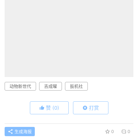
动物新世代
吉成曜
扳机社
赞
(0)
打赏
生成海报
0
0