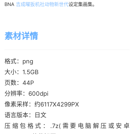
BNA 
吉成曜
扳机社
动物新世代
设定集画集。
素材详情
格式：png
大小：1.5G
B
页数：44P
分辨率：600dpi
像素采样：约6117X4299PX
语言版本：日文
压缩包格式：.7z(需要电脑解压或安卓