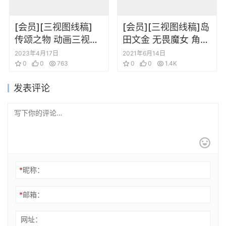
[会员][三视图线稿]
[会员][三视图线稿]岛
传颂之物 动画三视图
田文金 无畏魔女 角色
设定集
三视图场景线稿设定
2023年4月17日
2021年6月14日
0
0
763
集
0
0
1.4K
发表评论
*
昵称：
*
邮箱：
网址：