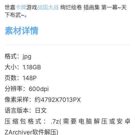
世嘉
卡牌
游戏
战国大战
绚烂绘卷 插画集 第一幕~天
下布武~。
素材详情
格式：jpg
大小：1.18G
B
页数：148P
分辨率：600dpi
像素采样：约4792X7013PX
语言版本：日文
压缩包格式：.7z(需要电脑解压或安卓
ZArchiver软件解压)