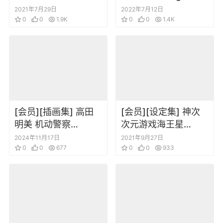
原画设定集1
Artbook
2021年7月29日
2022年7月12日
0
0
1.9K
0
0
1.4K
[会员][插画集] 高田
[会员][设定集] 神次
明美 机动警察
次元游戏海王星
PATLABOR画集 now
Re;Birth3 V世纪
2024年11月17日
2021年9月27日
or never
0
0
677
Visual Collection
0
0
933