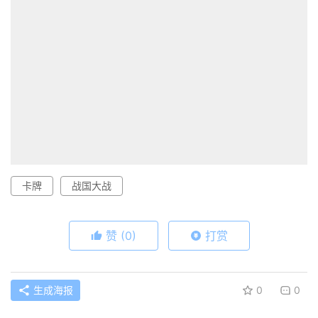
卡牌
战国大战
赞
(0)
打赏
生成海报
0
0