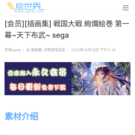
[会员][插画集] 戦国大戦 絢爛絵巻 第一
幕~天下布武~ sega
尼禄sama
•
插画集
,
日韩游戏设定
•
2022年10月19日 下午11:16
素材介绍