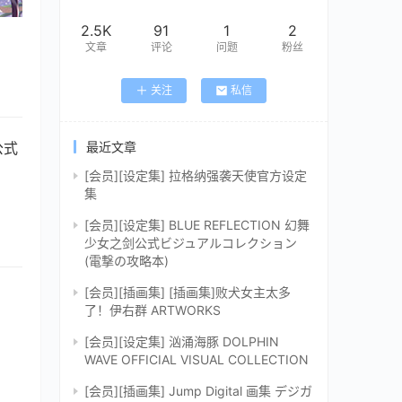
2.5K
91
1
2
文章
评论
问题
粉丝
关注
私信
最近文章
公式
[会员][设定集] 拉格纳强袭天使官方设定
集
[会员][设定集] BLUE REFLECTION 幻舞
少女之剑公式ビジュアルコレクション
(電撃の攻略本)
[会员][插画集] [插画集]败犬女主太多
了！伊右群 ARTWORKS
[会员][设定集] 汹涌海豚 DOLPHIN
WAVE OFFICIAL VISUAL COLLECTION
[会员][插画集] Jump Digital 画集 デジガ