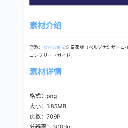
素材介绍
游戏：
女神异闻录
5 皇家版（ペルソナ5 ザ・ロ
コンプリートガイド。
素材详情
格式：png
大小：1.85M
B
页数：709P
分辨率：300dpi