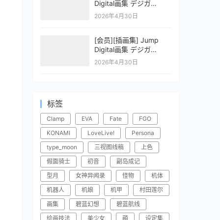
Digital画集 デジガ
CLAYMORE 2
2026年4月30日
[会员][插画集] Jump
Digital画集 デジガ
CLAYMORE 1
2026年4月30日
标签
Clamp
EVA
Fate
FGO
KONAMI
LoveLive!
Persona
type_moon
三视图线稿
上色
假面骑士
初音
副岛成记
型月
女神异闻录
怪物
机体
机器人
机娘
机甲
村田莲尔
画集
碧蓝幻想
碧蓝航线
绘画技法
美少女
萌
设定集