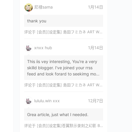
尼禄sama
1月14日
thank you
评论于
[会员][设定集] 島田フミカネ ART WORKS EXTRA Luminous Witches[DL]
xnxx hub
1月14日
This iis vey interesting, You're a very
skilld blogger. I've joined your rrss
feed and look forard to seekimg mor
of your wonderfu post. Also, I've sh…
评论于
[会员][设定集] 島田フミカネ ART WORKS EXTRA Luminous Witches[DL]
lululu.win xxx
12月7日
Grea article, just what I needed.
评论于
[会员][设定集]苍翼默示录刻之幻影 BLAZBLUE CHRONOPHANTASMA 公式設定資料集II