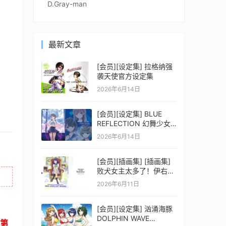
D.Gray-man
最新文章
[会员][设定集] 拉格纳强
袭天使官方设定集
2026年6月14日
[会员][设定集] BLUE
REFLECTION 幻舞少女
之剑公式ビジュアルコレ
2026年6月14日
クション (電撃の攻略本)
[会员][插画集] [插画集]
败犬女主太多了！伊右群
ARTWORKS
2026年6月11日
[会员][设定集] 汹涌海豚
DOLPHIN WAVE
第