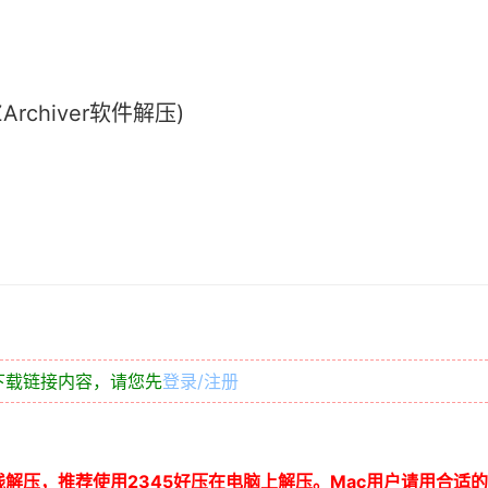
chiver软件解压)
下载链接内容，请您先
登录/注册
线解压，推荐使用
2345
好压在电脑上解压。
Mac
用户请用合适的