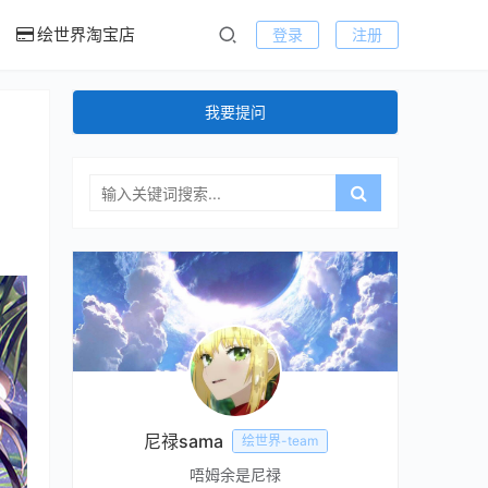
绘世界淘宝店
登录
注册
我要提问
尼禄sama
绘世界-team
唔姆余是尼禄