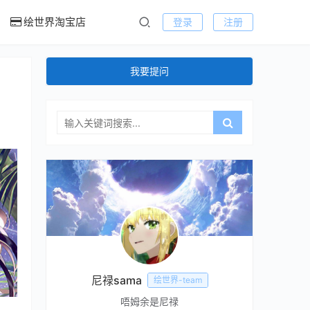
绘世界淘宝店
登录
注册
我要提问
尼禄sama
绘世界-team
唔姆余是尼禄