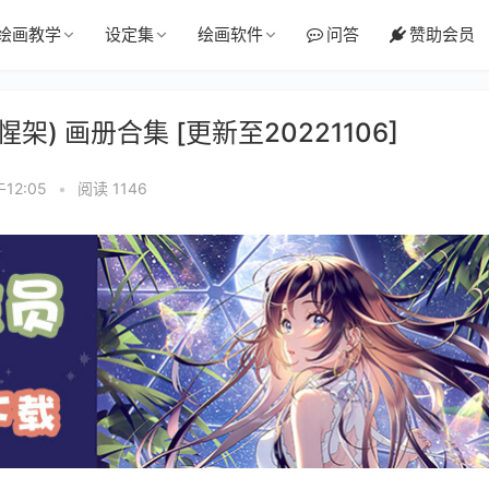
绘画教学
设定集
绘画软件
问答
赞助会员
惺架) 画册合集 [更新至20221106]
12:05
•
阅读 1146