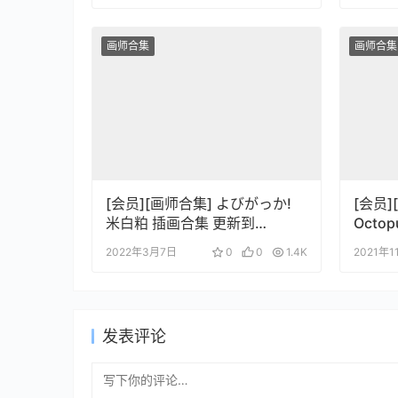
画师合集
画师合集
[会员][画师合集] よびがっか!
[会员]
米白粕 插画合集 更新到
Octop
220306
集
2022年3月7日
0
0
1.4K
2021年
发表评论