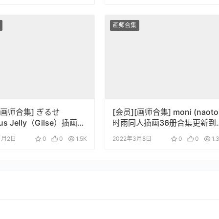
画师合集
[画师合集] ぎるせ
[会员][画师合集] moni (naoto
us Jelly（Gilse）插画合
时雨同人插画36册合集更新到
220307
11月2日
0
0
1.5K
2022年3月8日
0
0
1.