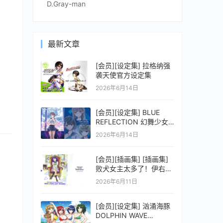
D.Gray-man
最新文章
[会员][设定集] 拉格纳强
袭天使官方设定集
2026年6月14日
[会员][设定集] BLUE
REFLECTION 幻舞少女
之剑公式ビジュアルコレ
2026年6月14日
クション (電撃の攻略本)
[会员][插画集] [插画集]
败犬女主太多了！伊右群
ARTWORKS
2026年6月11日
[会员][设定集] 汹涌海豚
DOLPHIN WAVE