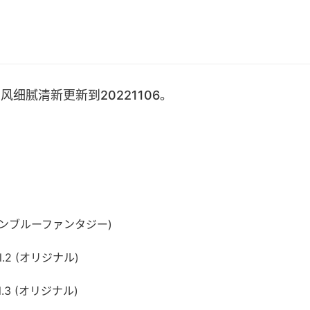
细腻清新更新到20221106。
s (グランブルーファンタジー)
l.2 (オリジナル)
l.3 (オリジナル)