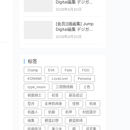
Digital画集 デジガ
CLAYMORE 2
2026年4月30日
[会员][插画集] Jump
Digital画集 デジガ
CLAYMORE 1
2026年4月30日
标签
Clamp
EVA
Fate
FGO
KONAMI
LoveLive!
Persona
type_moon
三视图线稿
上色
假面骑士
初音
副岛成记
型月
女神异闻录
怪物
机体
机器人
机娘
机甲
村田莲尔
画集
碧蓝幻想
碧蓝航线
绘画技法
美少女
萌
设定集