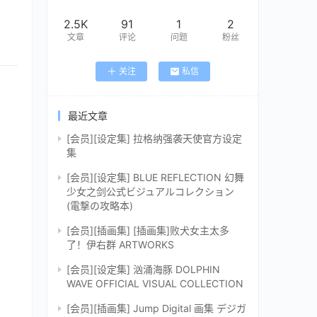
2.5K
91
1
2
文章
评论
问题
粉丝
关注
私信
最近文章
[会员][设定集] 拉格纳强袭天使官方设定
集
[会员][设定集] BLUE REFLECTION 幻舞
少女之剑公式ビジュアルコレクション
(電撃の攻略本)
[会员][插画集] [插画集]败犬女主太多
了！伊右群 ARTWORKS
[会员][设定集] 汹涌海豚 DOLPHIN
WAVE OFFICIAL VISUAL COLLECTION
[会员][插画集] Jump Digital 画集 デジガ