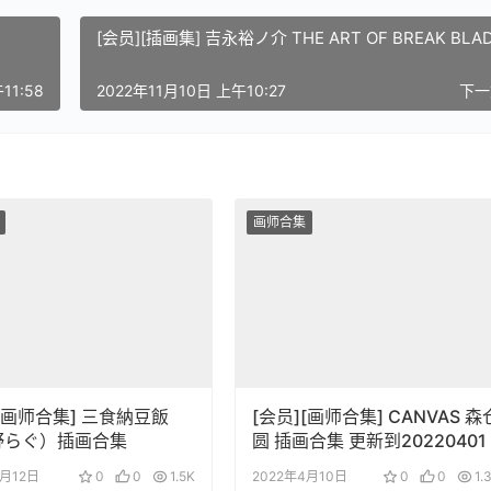
[会员][插画集] 吉永裕ノ介 THE ART OF BREAK BLA
11:58
2022年11月10日 上午10:27
下
画师合集
][画师合集] 三食納豆飯
[会员][画师合集] CANVAS 森
野らぐ）插画合集
圆 插画合集 更新到20220401
4月12日
0
0
1.5K
2022年4月10日
0
0
1.