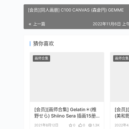
[会员][同人画册] C100 CANVAS (森倉円) GEMME
上一篇
2022年11月6日 上午
猜你喜欢
画师合集
画师合集
[会员][画师合集] Gelatin＊(椎
[会员
野せら) Shiino Sera 插画15册
(美和
合集
2021年8月12日
0
0
1.3K
2022年