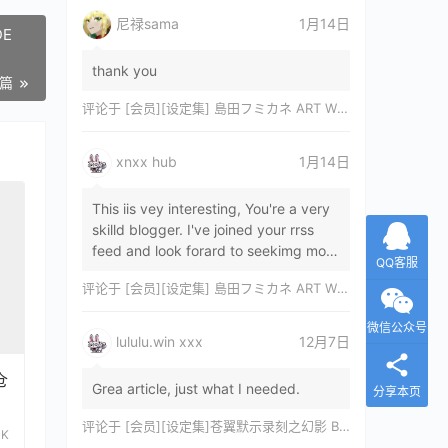
尼禄sama
1月14日
DE
thank you
一篇
评论于
[会员][设定集] 島田フミカネ ART WORKS EXTRA Luminous Witches[DL]
xnxx hub
1月14日
This iis vey interesting, You're a very
skilld blogger. I've joined your rrss
feed and look forard to seekimg mor
QQ客服
of your wonderfu post. Also, I've sh…
评论于
[会员][设定集] 島田フミカネ ART WORKS EXTRA Luminous Witches[DL]
微信公众号
lululu.win xxx
12月7日
仓
Grea article, just what I needed.
分享本页
评论于
[会员][设定集]苍翼默示录刻之幻影 BLAZBLUE CHRONOPHANTASMA 公式設定資料集II
3K