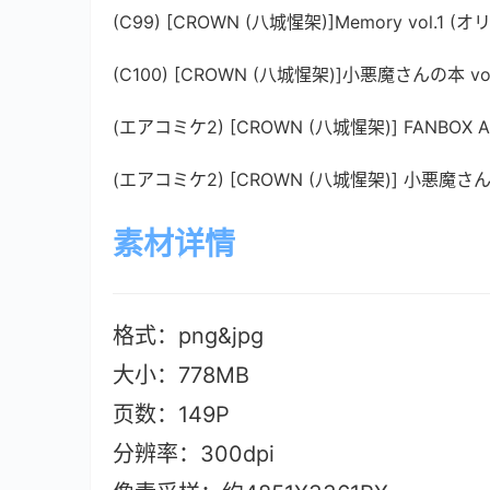
(C99) [CROWN (八城惺架)]Memory vol.1 (
(C100) [CROWN (八城惺架)]小悪魔さんの本 vol
(エアコミケ2) [CROWN (八城惺架)] FANBOX A
(エアコミケ2) [CROWN (八城惺架)] 小悪魔さんの
素材详情
格式：png&jpg
大小：778M
B
页数：149P
分辨率：300dpi