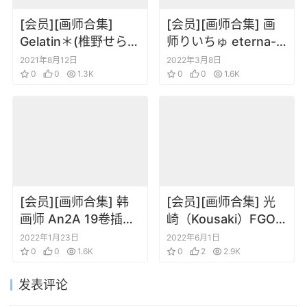
[会员][画师合集]
[会员][画师合集] 画
Gelatin＊(椎野せら)
师りいちゅ eterna-
Shiino Sera 插画15
radiare 34册画册合
2021年8月12日
2022年3月8日
册合集
0
0
1.3K
集更新到220328
0
0
1.6K
[会员][画师合集] 韩
[会员][画师合集] 光
画师 An2A 19卷插画
崎（Kousaki）FGO
合集
插画pixiv合集（更新
2022年1月23日
2022年6月1日
0
0
1.6K
到20220529）
0
2
2.9K
发表评论