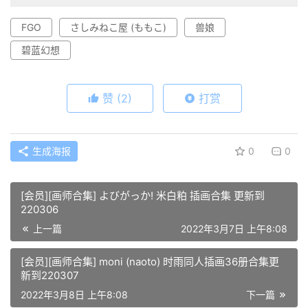
FGO
さしみねこ屋 (ももこ)
兽娘
碧蓝幻想
赞
(2)
打赏
生成海报
0
0
[会员][画师合集] よびがっか! 米白粕 插画合集 更新到
220306
上一篇
2022年3月7日 上午8:08
[会员][画师合集] moni (naoto) 时雨同人插画36册合集更
新到220307
2022年3月8日 上午8:08
下一篇