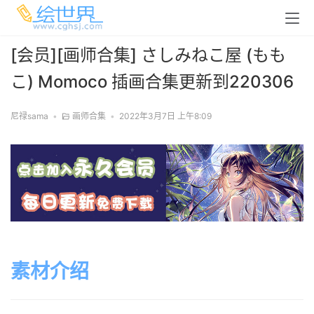
[会员][画师合集] さしみねこ屋 (もも
こ) Momoco 插画合集更新到220306
尼禄sama
•
画师合集
•
2022年3月7日 上午8:09
素材介绍