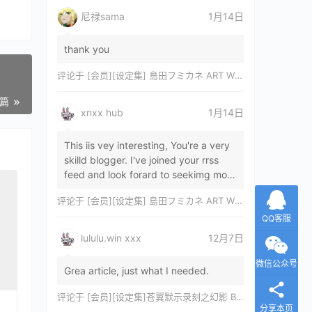
尼禄sama
1月14日
thank you
评论于
[会员][设定集] 島田フミカネ ART WORKS EXTRA Luminous Witches[DL]
一篇
xnxx hub
1月14日
This iis vey interesting, You're a very
skilld blogger. I've joined your rrss
feed and look forard to seekimg mor
of your wonderfu post. Also, I've sh…
评论于
[会员][设定集] 島田フミカネ ART WORKS EXTRA Luminous Witches[DL]
QQ客服
lululu.win xxx
12月7日
微信公众号
Grea article, just what I needed.
评论于
[会员][设定集]苍翼默示录刻之幻影 BLAZBLUE CHRONOPHANTASMA 公式設定資料集II
分享本页