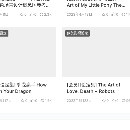
色场景设计概念图参考设
Art of My Little Pony The
Movie
4月8日
0
0
2.3K
2023年4月13日
0
0
1.
设定
欧美影视设定
[设定集] 驯龙高手 How
[会员][设定集] The Art of
in Your Dragon
Love, Death + Robots
2月17日
0
0
1.5K
2022年6月22日
0
0
9