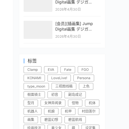
Digital画集 デジガ
CLAYMORE 2
2026年4月30日
[会员][插画集] Jump
Digital画集 デジガ
CLAYMORE 1
2026年4月30日
标签
Clamp
EVA
Fate
FGO
KONAMI
LoveLive!
Persona
type_moon
三视图线稿
上色
假面骑士
初音
副岛成记
型月
女神异闻录
怪物
机体
机器人
机娘
机甲
村田莲尔
画集
碧蓝幻想
碧蓝航线
绘画技法
美少女
萌
设定集