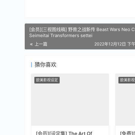
[会员][三视图线稿] 野兽之战新传 Beast Wars Neo C
Seimeitai Transformers settei
上一篇
2022年12月12日 下午
猜你喜欢
欧美影视设定
欧美影视
[会员][设定集] The Art Of
[免费]