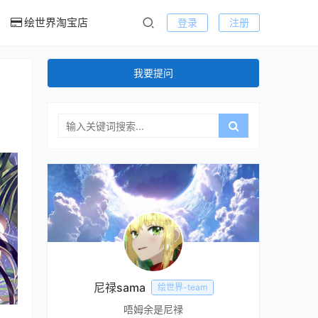
绘世界淘宝店
登录
注册
我要提问
尼禄sama
绘世界-team
唔姆余是尼禄