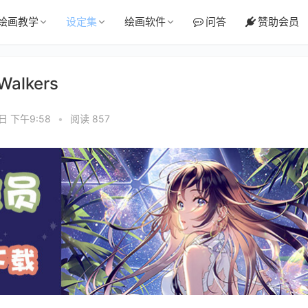
绘画教学
设定集
绘画软件
问答
赞助会员
Walkers
4日 下午9:58
•
阅读 857