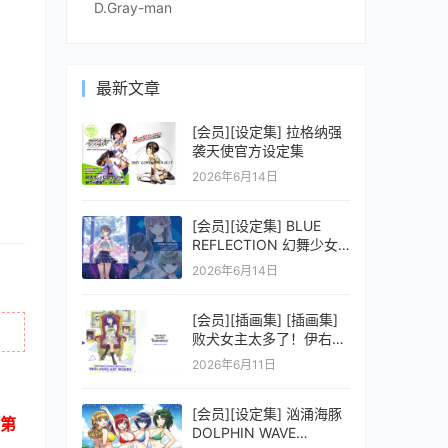
D.Gray-man
最新文章
[会员][设定集] 拉格纳强
袭天使官方设定集
2026年6月14日
[会员][设定集] BLUE
REFLECTION 幻舞少女
之剑公式ビジュアルコレ
2026年6月14日
クション (電撃の攻略本)
[会员][插画集] [插画集]
败犬女主太多了！伊右群
ARTWORKS
2026年6月11日
[会员][设定集] 汹涌海豚
第
DOLPHIN WAVE