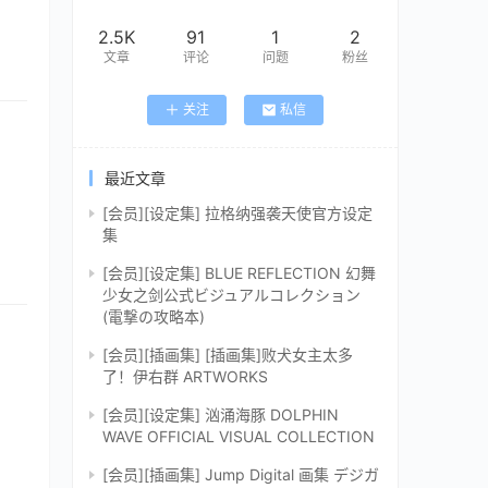
2.5K
91
1
2
文章
评论
问题
粉丝
关注
私信
最近文章
[会员][设定集] 拉格纳强袭天使官方设定
集
[会员][设定集] BLUE REFLECTION 幻舞
少女之剑公式ビジュアルコレクション
(電撃の攻略本)
[会员][插画集] [插画集]败犬女主太多
了！伊右群 ARTWORKS
[会员][设定集] 汹涌海豚 DOLPHIN
WAVE OFFICIAL VISUAL COLLECTION
[会员][插画集] Jump Digital 画集 デジガ