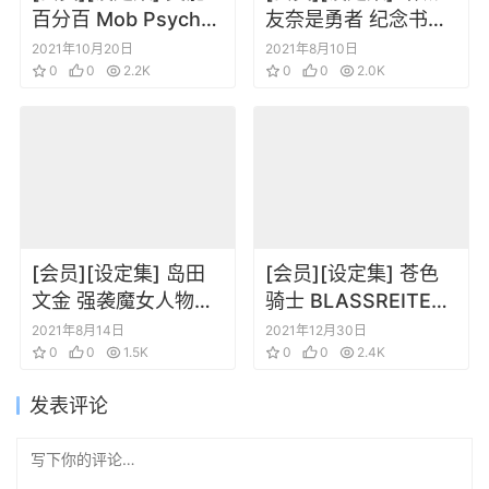
百分百 Mob Psycho
友奈是勇者 纪念书
100 TV动画设定集
[DL版]
2021年10月20日
2021年8月10日
0
0
2.2K
0
0
2.0K
[会员][设定集] 岛田
[会员][设定集] 苍色
文金 强袭魔女人物设
骑士 BLASSREITER
定原画设定集
ブラスレイター 动画
2021年8月14日
2021年12月30日
0
0
1.5K
资料设定集
0
0
2.4K
发表评论