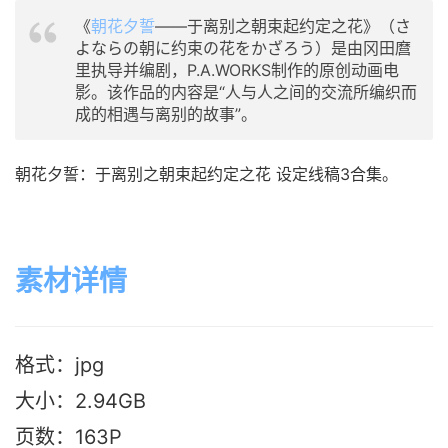
《
朝花夕誓
——于离别之朝束起约定之花》（さ
よならの朝に约束の花をかざろう）是由冈田麿
里执导并编剧，P.A.WORKS制作的原创动画电
影。该作品的内容是“人与人之间的交流所编织而
成的相遇与离别的故事”。
朝花夕誓：于离别之朝束起约定之花 设定线稿3合集。
素材详情
格式：jpg
大小：2.94GB
页数：163P