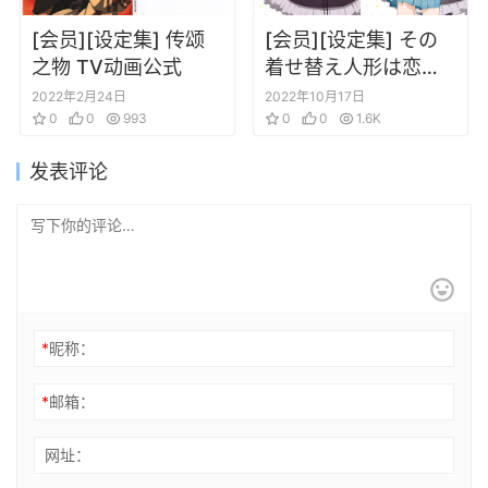
[会员][设定集] 传颂
[会员][设定集] その
之物 TV动画公式
着せ替え人形は恋を
する TVアニメ公式フ
2022年2月24日
2022年10月17日
0
0
993
ァンブック
0
0
1.6K
发表评论
*
昵称：
*
邮箱：
网址：