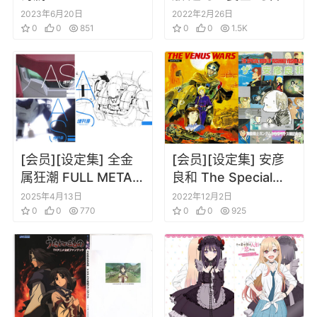
アーカイブス ムック
得爱
2023年6月20日
2022年2月26日
0
0
851
0
0
1.5K
[会员][设定集] 全金
[会员][设定集] 安彦
属狂潮 FULL METAL
良和 The Special
PANIC！Invisible
Book of Yoshikazu
2025年4月13日
2022年12月2日
Victory BD附赠设定
0
0
770
Yasuhiko
0
0
925