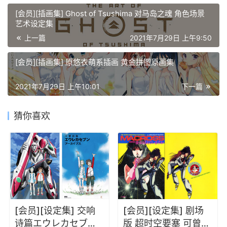
[会员][插画集] Ghost of Tsushima 对马岛之魂 角色场景
艺术设定集
上一篇
2021年7月29日 上午9:50
[会员][插画集] 原悠衣萌系插画 黄金拼图原画集
2021年7月29日 上午10:01
下一篇
猜你喜欢
[会员][设定集] 交响
[会员][设定集] 剧场
诗篇エウレカセブン
版 超时空要塞 可曾记