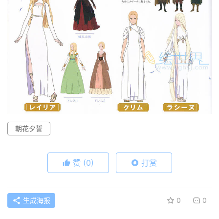
朝花夕誓
赞
(0)
打赏
生成海报
0
0