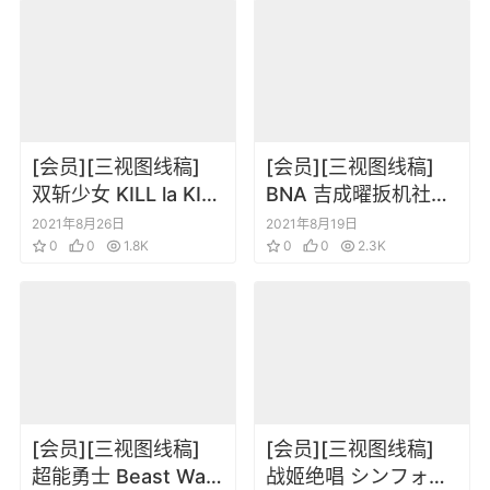
[会员][三视图线稿]
[会员][三视图线稿]
双斩少女 KILL la KILL
BNA 吉成曜扳机社动
斩服少女线稿原画集 1
物新世代设定集画集
2021年8月26日
2021年8月19日
0
0
1.8K
0
0
2.3K
[会员][三视图线稿]
[会员][三视图线稿]
超能勇士 Beast Wars
战姬绝唱 シンフォギ