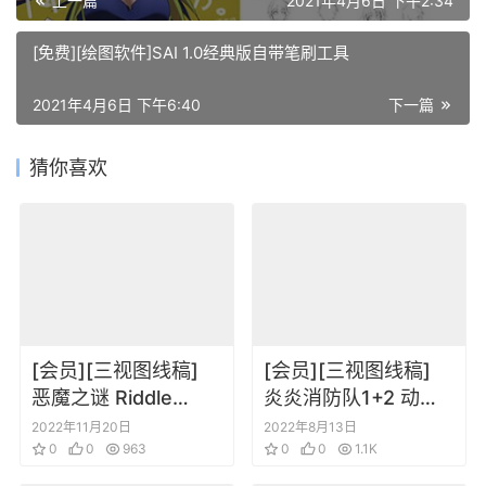
上一篇
2021年4月6日 下午2:34
[免费][绘图软件]SAI 1.0经典版自带笔刷工具
2021年4月6日 下午6:40
下一篇
猜你喜欢
[会员][三视图线稿]
[会员][三视图线稿]
恶魔之谜 Riddle
炎炎消防队1+2 动画
Story of Devil 设定资
资料设定线稿集
2022年11月20日
2022年8月13日
料集
0
0
963
0
0
1.1K