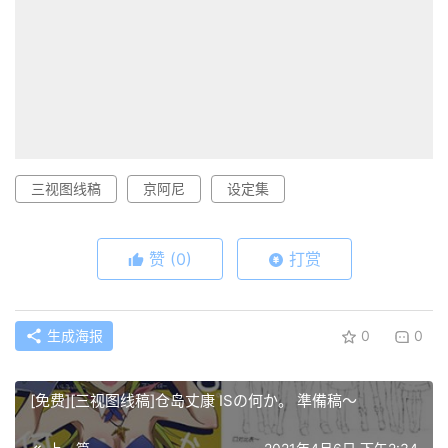
三视图线稿
京阿尼
设定集
赞
(0)
打赏
生成海报
0
0
[免费][三视图线稿]仓岛丈康 ISの何か。 準備稿～