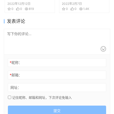
Transformers model
ア 企划提案书
2022年12月12日
2022年2月7日
sheets
0
0
819
0
0
1.4K
发表评论
*
昵称：
*
邮箱：
网址：
记住昵称、邮箱和网址，下次评论免输入
提交