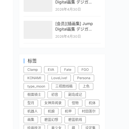
Digital画集 デジガ
CLAYMORE 2
2026年4月30日
[会员][插画集] Jump
Digital画集 デジガ
CLAYMORE 1
2026年4月30日
标签
Clamp
EVA
Fate
FGO
KONAMI
LoveLive!
Persona
type_moon
三视图线稿
上色
假面骑士
初音
副岛成记
型月
女神异闻录
怪物
机体
机器人
机娘
机甲
村田莲尔
画集
碧蓝幻想
碧蓝航线
绘画技法
美少女
萌
设定集