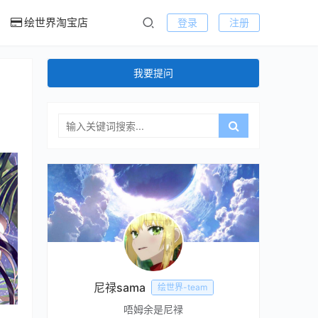
绘世界淘宝店
登录
注册
我要提问
尼禄sama
绘世界-team
唔姆余是尼禄