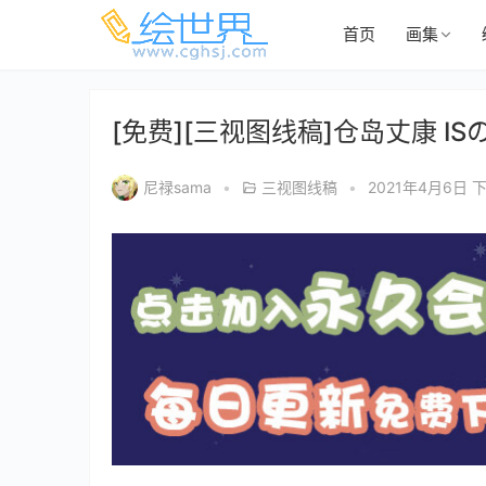
首页
画集
[免费][三视图线稿]仓岛丈康 I
尼禄sama
•
三视图线稿
•
2021年4月6日 下