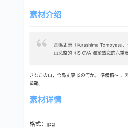
素材介绍
倉嶋丈康（Kurashima Tomoyasu、
画总监的《IS OVA 渴望热恋的六重
きなこの山，仓岛丈康 ISの何か。 準備稿～
童靴。
素材详情
格式：jpg