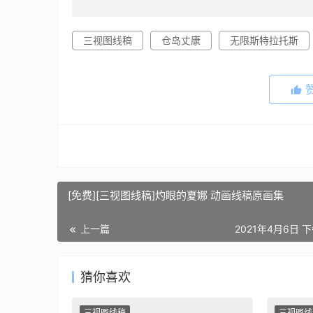
三视图线稿
仓岛丈康
无限斯特拉托斯
[免费][三视图线稿]灼眼的夏娜 动画线稿原画集
上一篇
2021年4月6日 下
猜你喜欢
三视图线稿
三视图线