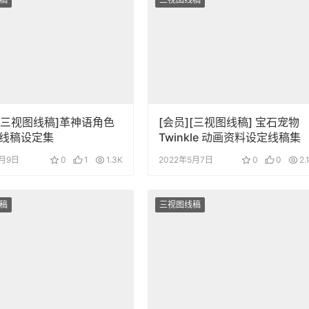
][三视图线稿]革神语角色
[会员][三视图线稿] 宝石宠物
线稿设定集
Twinkle 动画资料设定线稿集
6月9日
0
1
1.3K
2022年5月7日
0
0
2.
稿
三视图线稿