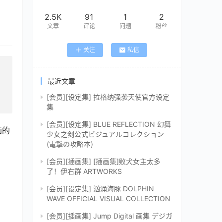
2.5K
91
1
2
文章
评论
问题
粉丝
关注
私信
最近文章
[会员][设定集] 拉格纳强袭天使官方设定
集
[会员][设定集] BLUE REFLECTION 幻舞
画的
少女之剑公式ビジュアルコレクション
(電撃の攻略本)
[会员][插画集] [插画集]败犬女主太多
了！伊右群 ARTWORKS
[会员][设定集] 汹涌海豚 DOLPHIN
WAVE OFFICIAL VISUAL COLLECTION
[会员][插画集] Jump Digital 画集 デジガ