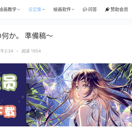
绘画教学
设定集
绘画软件
问答
赞助会员
Sの何か。 準備稿～
午2:34
•
阅读 1954