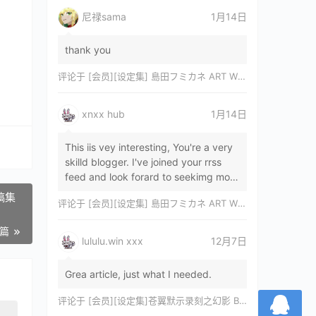
尼禄sama
1月14日
thank you
评论于
[会员][设定集] 島田フミカネ ART WORKS EXTRA Luminous Witches[DL]
xnxx hub
1月14日
This iis vey interesting, You're a very
skilld blogger. I've joined your rrss
feed and look forard to seekimg mor
of your wonderfu post. Also, I've sh…
稿集
评论于
[会员][设定集] 島田フミカネ ART WORKS EXTRA Luminous Witches[DL]
一篇
lululu.win xxx
12月7日
Grea article, just what I needed.
评论于
[会员][设定集]苍翼默示录刻之幻影 BLAZBLUE CHRONOPHANTASMA 公式設定資料集II