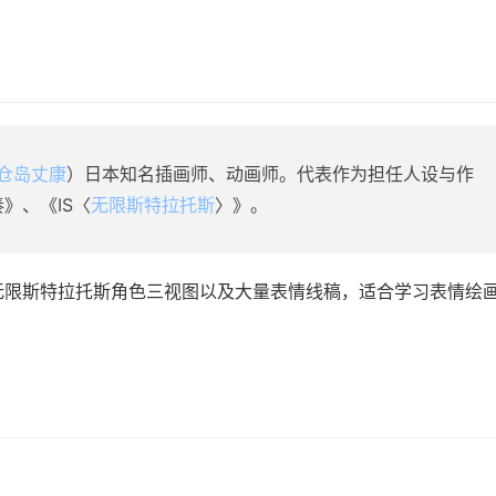
仓岛丈康
）日本知名插画师、动画师。代表作为担任人设与作
奏》、《IS〈
无限斯特拉托斯
〉》。
 ，无限斯特拉托斯角色三视图以及大量表情线稿，适合学习表情绘