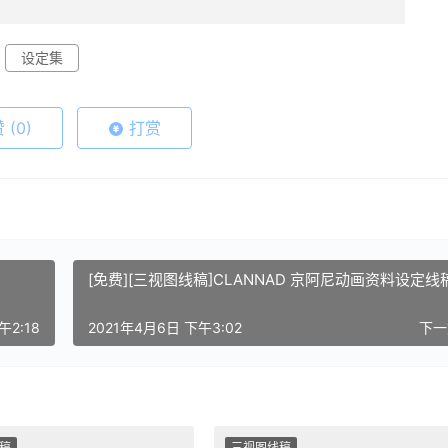
设定集
赞
(0)
打赏
[免费][三视图线稿]CLANNAD 京阿尼动画资料设定线
午2:18
2021年4月6日 下午3:02
下
稿
三视图线稿