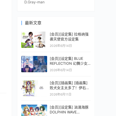
D.Gray-man
最新文章
[会员][设定集] 拉格纳强
袭天使官方设定集
2026年6月14日
[会员][设定集] BLUE
REFLECTION 幻舞少女
之剑公式ビジュアルコレ
2026年6月14日
クション (電撃の攻略本)
[会员][插画集] [插画集]
败犬女主太多了！伊右群
ARTWORKS
2026年6月11日
[会员][设定集] 汹涌海豚
DOLPHIN WAVE