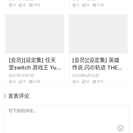
Collection
0
0
705
0
0
1.7K
[会员][设定集] 任天
[会员][设定集] 英雄
堂switch 游戏王 Yu-
传说 闪の轨迹 THEア
Gi-Oh！ RushDuel
ートブック
2021年10月7日
2023年4月30日
的设定集
0
0
1.0K
0
0
872
发表评论