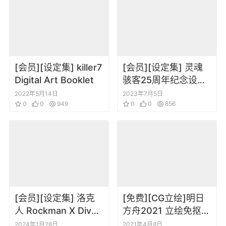
[会员][设定集] killer7
[会员][设定集] 灵魂
Digital Art Booklet
骇客25周年纪念设定
集 アニバーサリーブ
2022年5月14日
2023年7月5日
0
0
949
ック
0
0
856
[会员][设定集] 洛克
[免费][CG立绘]明日
人 Rockman X Dive
方舟2021 立绘免抠图
Illustration
PNG 更新到21年2月
2024年1月28日
2021年4月8日