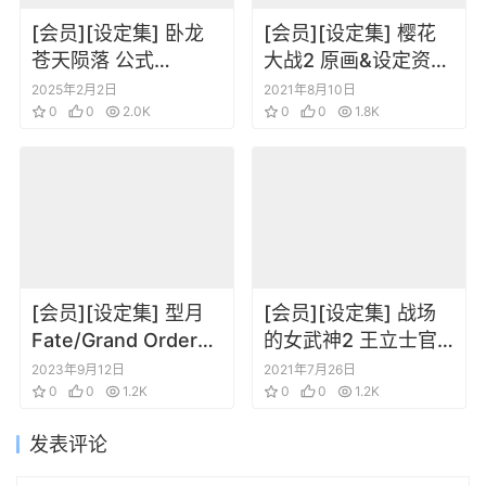
[会员][设定集] 卧龙
[会员][设定集] 樱花
苍天陨落 公式
大战2 原画&设定资料
ARTWORKS[DL]
集
2025年2月2日
2021年8月10日
0
0
2.0K
0
0
1.8K
[会员][设定集] 型月
[会员][设定集] 战场
Fate/Grand Order
的女武神2 王立士官
Material X
学校
2023年9月12日
2021年7月26日
0
0
1.2K
0
0
1.2K
发表评论