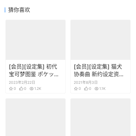
猜你喜欢
[会员][设定集] 初代
[会员][设定集] 猫犬
宝可梦图鉴 ポケット
协奏曲 新约设定资料
モンスター図鑑
集 Vol.1-3
2023年2月22日
2021年8月3日
0
0
1.2K
0
0
1.1K