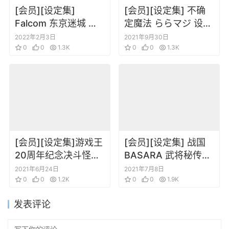
[会员][设定集]
[会员][设定集] 不确
Falcom 东京迷城 东
定魔法 ららマジ 设定
京XANADO PSV限定
画集1+2
2022年2月3日
2021年9月30日
官方设定资料集
0
0
1.3K
0
0
1.3K
[会员][设定集]游戏王
[会员][设定集] 战国
20周年纪念决斗怪兽
BASARA 武将秘传之
卡片设定1-6+DT 卡
书设定集
2021年6月24日
2021年7月8日
片图鉴插画集
0
0
1.2K
0
0
1.9K
发表评论