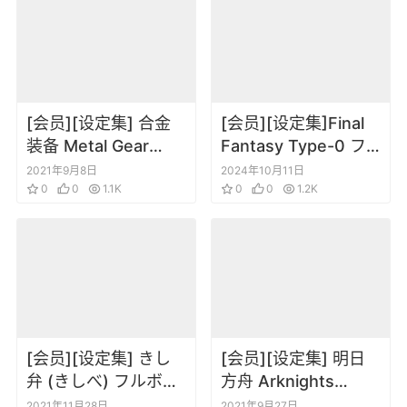
[会员][设定集] 合金
[会员][设定集]Final
装备 Metal Gear
Fantasy Type-0 フ
Solid I-IV Studio
ァイナルファンタジ
2021年9月8日
2024年10月11日
Works
0
0
1.1K
ー零式 公式設定資料
0
0
1.2K
集 朱ノ秘史
[会员][设定集] きし
[会员][设定集] 明日
弁 (きしべ) フルボッ
方舟 Arknights
コヒーローズ獣人図
Official Artworks
2021年11月28日
2021年9月27日