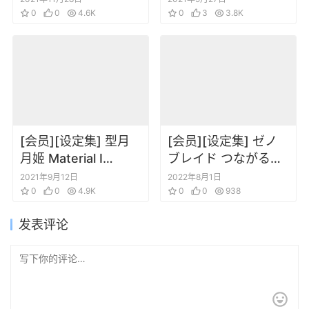
鑑 -白の書
0
0
4.6K
Vol.1
0
3
3.8K
[会员][设定集] 型月
[会员][设定集] ゼノ
月姬 Material I
ブレイド つながる世
material of blue
界のアートBOOK
2021年9月12日
2022年8月1日
glass moon
0
0
4.9K
(Nintendo DREAM
0
0
938
2022年07月号)
发表评论