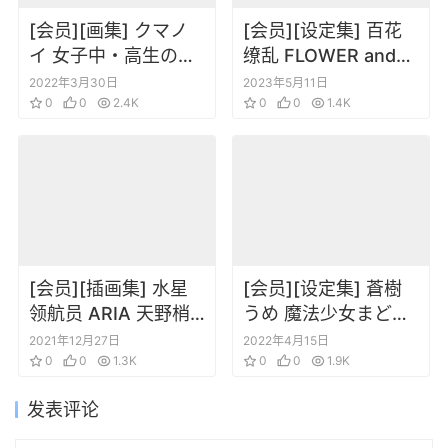
[会员][画集] クマノ
[会员][设定集] 百花
イ 女子中・高生の制
缭乱 FLOWER and
服攻略本
GIRLS STYLE
2022年3月30日
2023年5月11日
0
0
2.4K
ILLUSTRATIONS
0
0
1.4K
[会员][插画集] 水星
[会员][设定集] 蒼樹
领航员 ARIA 天野梢
うめ 魔法少女まどか
插画集
☆マギカ Ultimate
2021年12月27日
2022年4月15日
0
0
1.3K
Art Works
0
0
1.9K
发表评论