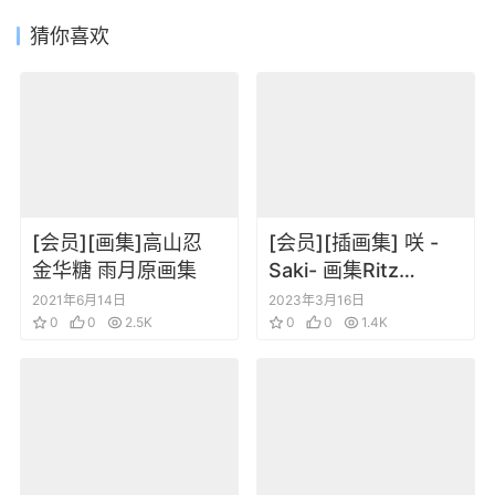
猜你喜欢
[会员][画集]高山忍
[会员][插画集] 咲 -
金华糖 雨月原画集
Saki- 画集Ritz
Kobayashi
2021年6月14日
2023年3月16日
0
0
2.5K
illustrations
0
0
1.4K