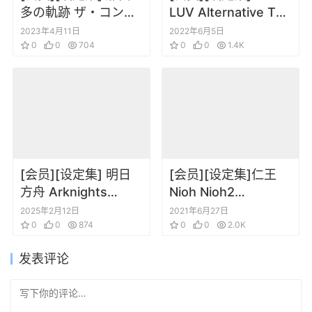
多の軌跡 ザ・コンプ
LUV Alternative TSF
リートガイド+設定資
Cross Operation 2
2023年4月11日
2022年6月5日
料集
0
0
704
wPoster Art Works
0
0
1.4K
Fanbook
[会员][设定集] 明日
[会员][设定集]仁王
方舟 Arknights
Nioh Nioh2
Official Artworks
ARTBOOK
2025年2月12日
2021年6月27日
Vol.2
0
0
874
0
0
2.0K
发表评论