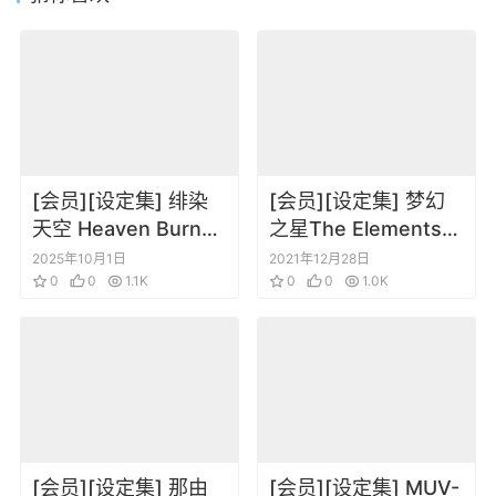
[会员][设定集] 绯染
[会员][设定集] 梦幻
天空 Heaven Burns
之星The Elements
Red Official Fan Art
of Phantasy Star
2025年10月1日
2021年12月28日
Book
0
0
1.1K
Universe 角色场景道
0
0
1.0K
具资料设定原画集
[会员][设定集] 那由
[会员][设定集] MUV-