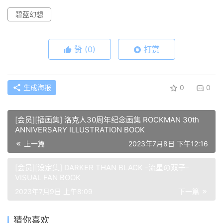
碧蓝幻想
赞
(0)
打赏
生成海报
0
0
[会员][插画集] 洛克人30周年纪念画集 ROCKMAN 30th
ANNIVERSARY ILLUSTRATION BOOK
上一篇
2023年7月8日 下午12:16
[会员][设定集] DARKER THAN BLACK -流星の双子-
VISUAL FAN BOOK
2023年7月9日 上午8:09
下一篇
猜你喜欢