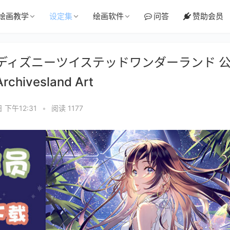
绘画教学
设定集
绘画软件
问答
赞助会员
境 ディズニーツイステッドワンダーランド 
hivesland Art
 下午12:31
•
阅读 1177