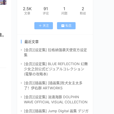
2.5K
91
1
2
文章
评论
问题
粉丝
关注
私信
集。
最近文章
[会员][设定集] 拉格纳强袭天使官方设定
集
[会员][设定集] BLUE REFLECTION 幻舞
少女之剑公式ビジュアルコレクション
(電撃の攻略本)
[会员][插画集] [插画集]败犬女主太多
了！伊右群 ARTWORKS
[会员][设定集] 汹涌海豚 DOLPHIN
WAVE OFFICIAL VISUAL COLLECTION
[会员][插画集] Jump Digital 画集 デジガ