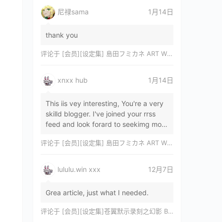
尼禄sama
1月14日
thank you
评论于
[会员][设定集] 島田フミカネ ART WORKS EXTRA Luminous Witches[DL]
xnxx hub
1月14日
This iis vey interesting, You're a very
skilld blogger. I've joined your rrss
feed and look forard to seekimg mor
of your wonderfu post. Also, I've sh…
评论于
[会员][设定集] 島田フミカネ ART WORKS EXTRA Luminous Witches[DL]
lululu.win xxx
12月7日
Grea article, just what I needed.
评论于
[会员][设定集]苍翼默示录刻之幻影 BLAZBLUE CHRONOPHANTASMA 公式設定資料集II