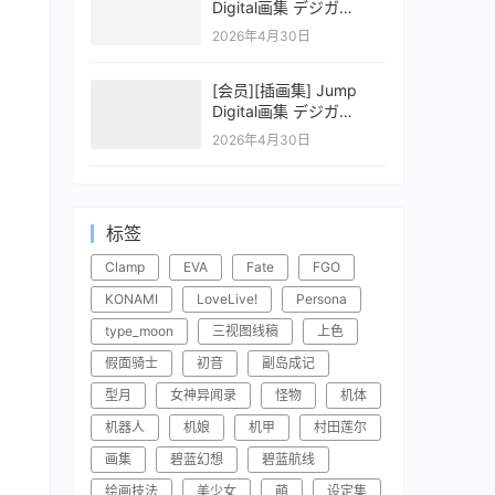
Digital画集 デジガ
CLAYMORE 2
2026年4月30日
[会员][插画集] Jump
Digital画集 デジガ
CLAYMORE 1
2026年4月30日
标签
Clamp
EVA
Fate
FGO
KONAMI
LoveLive!
Persona
type_moon
三视图线稿
上色
假面骑士
初音
副岛成记
型月
女神异闻录
怪物
机体
机器人
机娘
机甲
村田莲尔
画集
碧蓝幻想
碧蓝航线
绘画技法
美少女
萌
设定集