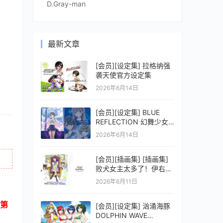
D.Gray-man
最新文章
[会员][设定集] 拉格纳强
袭天使官方设定集
2026年6月14日
[会员][设定集] BLUE
REFLECTION 幻舞少女
之剑公式ビジュアルコレ
2026年6月14日
クション (電撃の攻略本)
[会员][插画集] [插画集]
败犬女主太多了！伊右群
ARTWORKS
2026年6月11日
第
[会员][设定集] 汹涌海豚
DOLPHIN WAVE