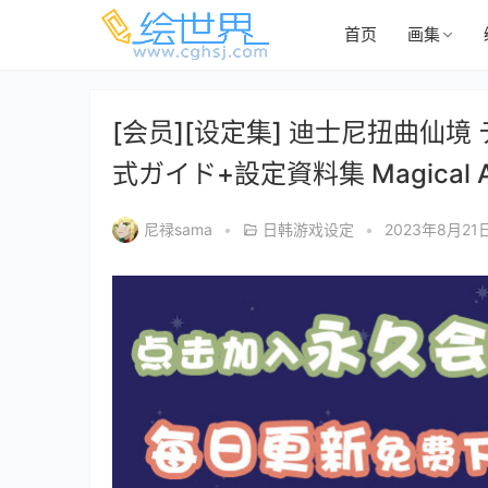
首页
画集
[会员][设定集] 迪士尼扭曲仙
式ガイド+設定資料集 Magical Arc
尼禄sama
•
日韩游戏设定
•
2023年8月21日