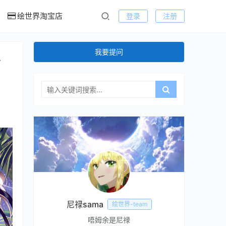
绘世界淘宝店
登录
注册
我要提问
公
尼禄sama
绘世界-team
唔姆余是尼禄