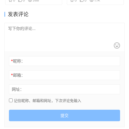
语：时空异客
0
0
388
0
0
1.1K
发表评论
*
昵称：
*
邮箱：
网址：
记住昵称、邮箱和网址，下次评论免输入
提交