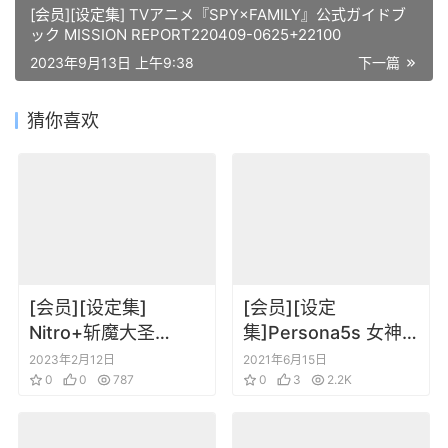
[会员][设定集] TVアニメ『SPY×FAMILY』公式ガイドブ
ック MISSION REPORT220409-0625+22100
2023年9月13日 上午9:38
下一篇
猜你喜欢
[会员][设定集]
[会员][设定
Nitro+斩魔大圣
集]Persona5s 女神
Legitimate
异闻录P5S游戏角色
2023年2月12日
2021年6月15日
Demonbane
0
0
787
设定集特典画集
0
3
2.2K