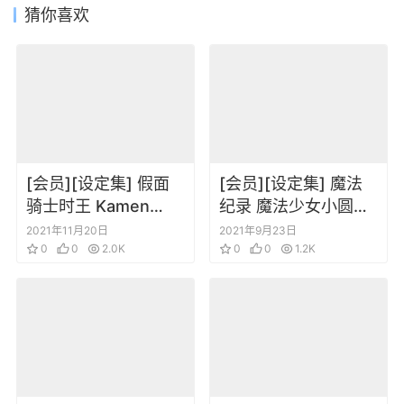
猜你喜欢
[会员][设定集] 假面
[会员][设定集] 魔法
骑士时王 Kamen
纪录 魔法少女小圆外
Rider ZI-O All
传 角色人物设定插画
2021年11月20日
2021年9月23日
Battles Chronicle
0
0
2.0K
原画集1 2
0
0
1.2K