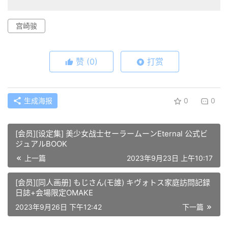
宫崎骏
赞
(0)
打赏
生成海报
0
0
[会员][设定集] 美少女战士セーラームーンEternal 公式ビ
ジュアルBOOK
上一篇
2023年9月23日 上午10:17
[会员][同人画册] もじさん(モ誰) キヴォトス家庭訪問記録
日誌+会場限定OMAKE
2023年9月26日 下午12:42
下一篇