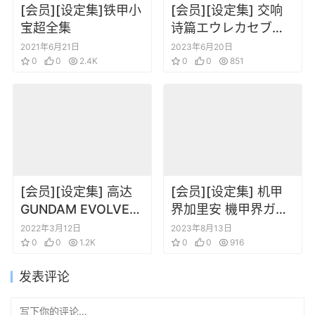
[会员][设定集]铁甲小
[会员][设定集] 交响
宝超全集
诗篇エウレカセブン
アーカイブス ムック
2021年6月21日
2023年6月20日
0
0
2.4K
0
0
851
[会员][设定集] 高达
[会员][设定集] 机甲
GUNDAM EVOLVE
界加里安 機甲界ガリ
MATERIAL
アンコンプリートア
2022年3月12日
2023年8月13日
0
0
1.2K
ートワークス
0
0
916
发表评论