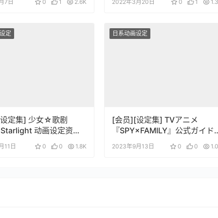
8月7日
0
1
2.6K
2022年3月20日
0
1
1.
设定
日系动画设定
][设定集] 少女☆歌剧
[会员][设定集] TVアニメ
 Starlight 动画设定资料
『SPY×FAMILY』公式ガイド
ック MISSION
8月11日
0
0
1.8K
2023年9月13日
0
0
1.
REPORT220409-
0625+22100