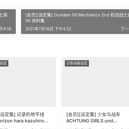
战士高
[会员][设定集] Gundam 00 Mechanics 2nd 机动战
00 资料集
午4:16
2021年7月16日 下午4:22
下
设定
日系动画设定
][设定集] 记录的地平线
[会员][设定集] 少女与战车
hara kazuhiro
ACHTUNG GIRLS und
画原画集
PANZER 动画官方设定3部曲