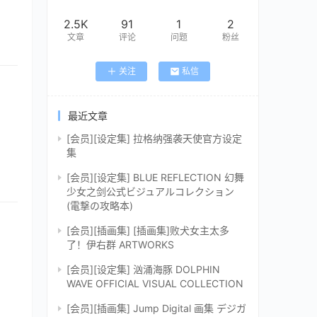
2.5K
91
1
2
文章
评论
问题
粉丝
关注
私信
最近文章
[会员][设定集] 拉格纳强袭天使官方设定
集
[会员][设定集] BLUE REFLECTION 幻舞
少女之剑公式ビジュアルコレクション
(電撃の攻略本)
[会员][插画集] [插画集]败犬女主太多
了！伊右群 ARTWORKS
[会员][设定集] 汹涌海豚 DOLPHIN
WAVE OFFICIAL VISUAL COLLECTION
[会员][插画集] Jump Digital 画集 デジガ