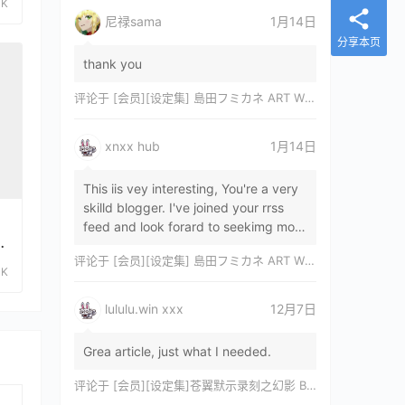
3K
尼禄sama
1月14日
分享本页
thank you
评论于
[会员][设定集] 島田フミカネ ART WORKS EXTRA Luminous Witches[DL]
xnxx hub
1月14日
This iis vey interesting, You're a very
skilld blogger. I've joined your rrss
feed and look forard to seekimg mor
ブ
of your wonderfu post. Also, I've sh…
评论于
[会员][设定集] 島田フミカネ ART WORKS EXTRA Luminous Witches[DL]
0K
lululu.win xxx
12月7日
Grea article, just what I needed.
评论于
[会员][设定集]苍翼默示录刻之幻影 BLAZBLUE CHRONOPHANTASMA 公式設定資料集II