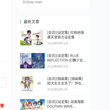
D.Gray-man
最新文章
[会员][设定集] 拉格纳强
袭天使官方设定集
2026年6月14日
[会员][设定集] BLUE
REFLECTION 幻舞少女
之剑公式ビジュアルコレ
2026年6月14日
クション (電撃の攻略本)
[会员][插画集] [插画集]
败犬女主太多了！伊右群
ARTWORKS
2026年6月11日
[会员][设定集] 汹涌海豚
第
DOLPHIN WAVE