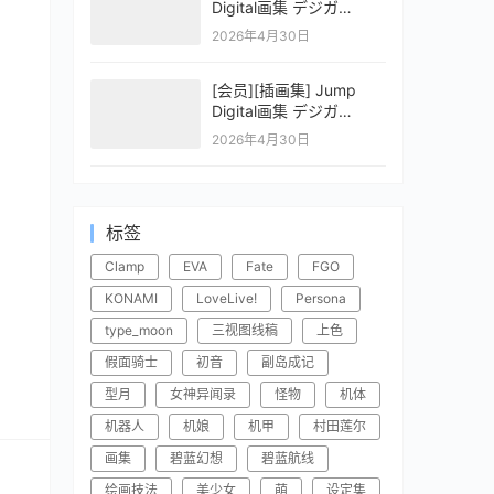
Digital画集 デジガ
CLAYMORE 2
2026年4月30日
[会员][插画集] Jump
Digital画集 デジガ
CLAYMORE 1
2026年4月30日
标签
Clamp
EVA
Fate
FGO
KONAMI
LoveLive!
Persona
type_moon
三视图线稿
上色
假面骑士
初音
副岛成记
型月
女神异闻录
怪物
机体
机器人
机娘
机甲
村田莲尔
画集
碧蓝幻想
碧蓝航线
绘画技法
美少女
萌
设定集