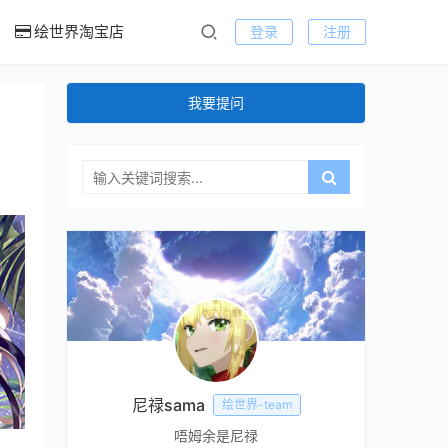
绘世界淘宝店
登录
注册
我要提问
尼禄sama
绘世界-team
唔姆余是尼禄