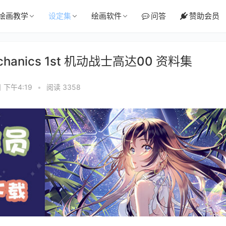
绘画教学
设定集
绘画软件
问答
赞助会员
echanics 1st 机动战士高达00 资料集
日 下午4:19
•
阅读 3358