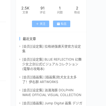
2.5K
91
1
2
文章
评论
问题
粉丝
关注
私信
最近文章
[会员][设定集] 拉格纳强袭天使官方设定
集
[会员][设定集] BLUE REFLECTION 幻舞
少女之剑公式ビジュアルコレクション
(電撃の攻略本)
[会员][插画集] [插画集]败犬女主太多
了！伊右群 ARTWORKS
[会员][设定集] 汹涌海豚 DOLPHIN
WAVE OFFICIAL VISUAL COLLECTION
[会员][插画集] Jump Digital 画集 デジガ