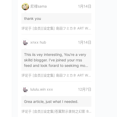
尼禄sama
1月14日
thank you
评论于
[会员][设定集] 島田フミカネ ART WORKS EXTRA Luminous Witches[DL]
xnxx hub
1月14日
This iis vey interesting, You're a very
skilld blogger. I've joined your rrss
feed and look forard to seekimg mor
of your wonderfu post. Also, I've sh…
评论于
[会员][设定集] 島田フミカネ ART WORKS EXTRA Luminous Witches[DL]
lululu.win xxx
12月7日
Grea article, just what I needed.
评论于
[会员][设定集]苍翼默示录刻之幻影 BLAZBLUE CHRONOPHANTASMA 公式設定資料集II