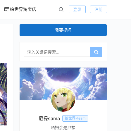
绘世界淘宝店
登录
注册
我要提问
尼禄sama
绘世界-team
唔姆余是尼禄