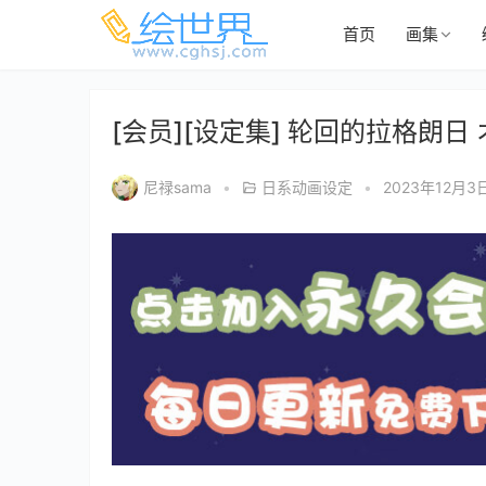
首页
画集
[会员][设定集] 轮回的拉格朗
尼禄sama
•
日系动画设定
•
2023年12月3