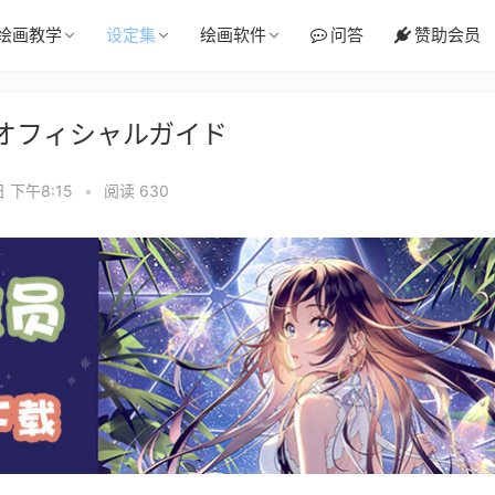
绘画教学
设定集
绘画软件
问答
赞助会员
日 オフィシャルガイド
日 下午8:15
•
阅读 630