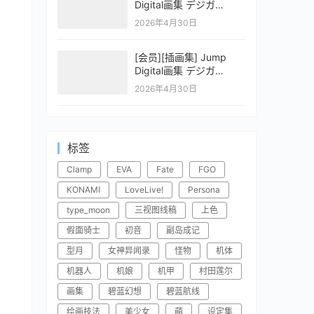
Digital画集 デジガ
CLAYMORE 2
2026年4月30日
[会员][插画集] Jump
Digital画集 デジガ
CLAYMORE 1
2026年4月30日
标签
Clamp
EVA
Fate
FGO
KONAMI
LoveLive!
Persona
type_moon
三视图线稿
上色
假面骑士
初音
副岛成记
型月
女神异闻录
怪物
机体
机器人
机娘
机甲
村田莲尔
画集
碧蓝幻想
碧蓝航线
绘画技法
美少女
萌
设定集