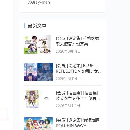
D.Gray-man
最新文章
[会员][设定集] 拉格纳强
袭天使官方设定集
2026年6月14日
[会员][设定集] BLUE
REFLECTION 幻舞少女
之剑公式ビジュアルコレ
2026年6月14日
クション (電撃の攻略本)
[会员][插画集] [插画集]
败犬女主太多了！伊右群
ARTWORKS
2026年6月11日
[会员][设定集] 汹涌海豚
DOLPHIN WAVE