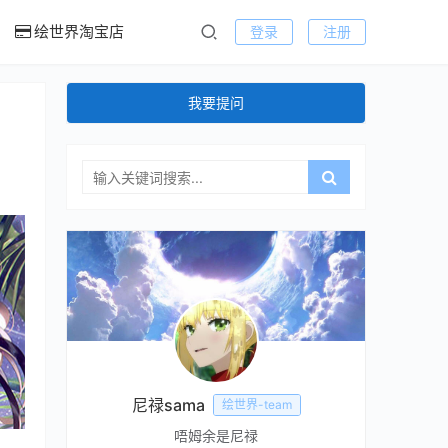
绘世界淘宝店
登录
注册
我要提问
尼禄sama
绘世界-team
唔姆余是尼禄