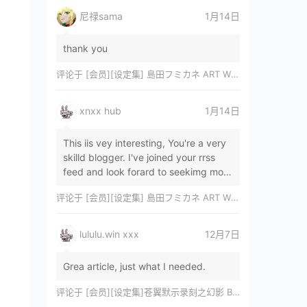
尼禄sama
1月14日
thank you
评论于
[会员][设定集] 島田フミカネ ART WORKS EXTRA Luminous Witches[DL]
xnxx hub
1月14日
This iis vey interesting, You're a very
skilld blogger. I've joined your rrss
feed and look forard to seekimg mor
of your wonderfu post. Also, I've sh…
评论于
[会员][设定集] 島田フミカネ ART WORKS EXTRA Luminous Witches[DL]
lululu.win xxx
12月7日
Grea article, just what I needed.
评论于
[会员][设定集]苍翼默示录刻之幻影 BLAZBLUE CHRONOPHANTASMA 公式設定資料集II