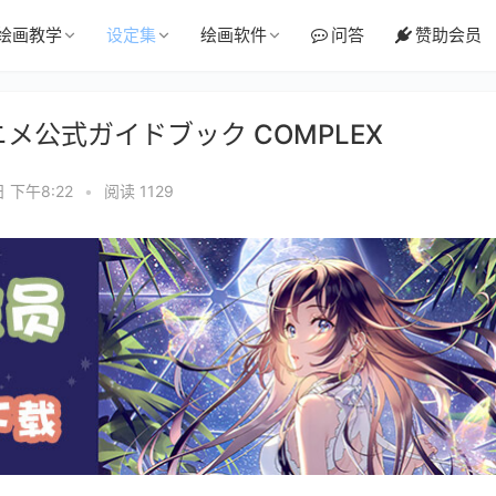
绘画教学
设定集
绘画软件
问答
赞助会员
アニメ公式ガイドブック COMPLEX
日 下午8:22
•
阅读 1129