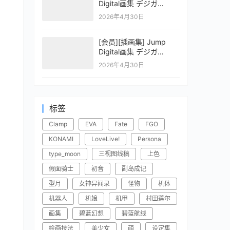
Digital画集 デジガ
CLAYMORE 2
2026年4月30日
[会员][插画集] Jump
Digital画集 デジガ
CLAYMORE 1
2026年4月30日
标签
Clamp
EVA
Fate
FGO
KONAMI
LoveLive!
Persona
type_moon
三视图线稿
上色
假面骑士
初音
副岛成记
型月
女神异闻录
怪物
机体
机器人
机娘
机甲
村田莲尔
画集
碧蓝幻想
碧蓝航线
绘画技法
美少女
萌
设定集