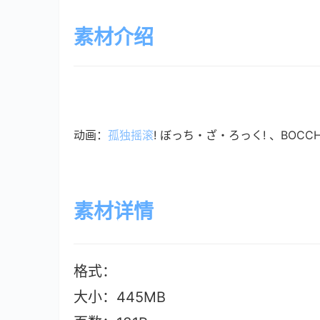
素材介绍
动画：
孤独摇滚
! ぼっち・ざ・ろっく! 、BOCCH
素材详情
格式：
大小：445M
B