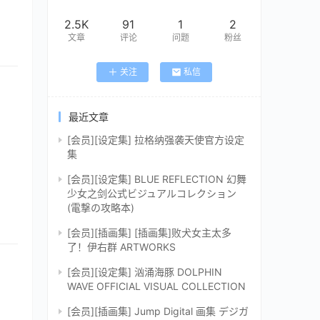
2.5K
91
1
2
文章
评论
问题
粉丝
关注
私信
最近文章
[会员][设定集] 拉格纳强袭天使官方设定
集
[会员][设定集] BLUE REFLECTION 幻舞
少女之剑公式ビジュアルコレクション
(電撃の攻略本)
[会员][插画集] [插画集]败犬女主太多
了！伊右群 ARTWORKS
[会员][设定集] 汹涌海豚 DOLPHIN
WAVE OFFICIAL VISUAL COLLECTION
[会员][插画集] Jump Digital 画集 デジガ