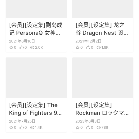
[会员][设定集]副岛成
[会员][设定集] 龙之
记 PersonaQ 女神异
谷 Dragon Nest 设定
闻录Q版人物设定插画
集
2021年6月16日
2021年12月2日
原画设定集
0
0
2.0K
0
0
1.8K
[会员][设定集] The
[会员][设定集]
King of Fighters 94-
Rockman ロックマン
97 大蛇篇 完全设定原
エグゼ キャラクター
2021年7月25日
2023年6月3日
画集
0
0
1.4K
大図鑑
0
0
786