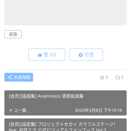
初音
赞
(0)
打赏
生成海报
0
0
[会员][插画集] Anamnesis 清原紘画集
上一篇
2024年3月8日 下午10:16
[会员][设定集] プロジェクトセカイ カラフルステージ！
feat. 初音ミク 公式ビジュアルファンブック Vol.3