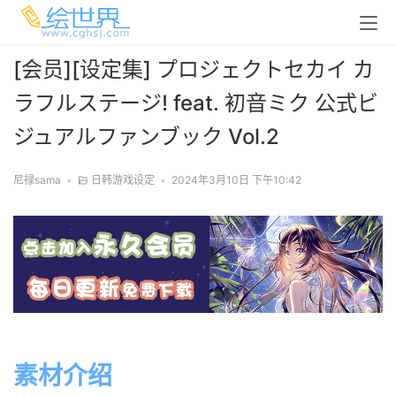
[会员][设定集] プロジェクトセカイ カ
ラフルステージ! feat. 初音ミク 公式ビ
ジュアルファンブック Vol.2
尼禄sama
•
日韩游戏设定
•
2024年3月10日 下午10:42
素材介绍