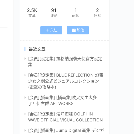
2.5K
91
1
2
文章
评论
问题
粉丝
关注
私信
最近文章
[会员][设定集] 拉格纳强袭天使官方设定
集
[会员][设定集] BLUE REFLECTION 幻舞
少女之剑公式ビジュアルコレクション
(電撃の攻略本)
[会员][插画集] [插画集]败犬女主太多
了！伊右群 ARTWORKS
[会员][设定集] 汹涌海豚 DOLPHIN
WAVE OFFICIAL VISUAL COLLECTION
[会员][插画集] Jump Digital 画集 デジガ