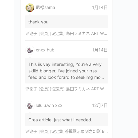
尼禄sama
1月14日
thank you
评论于
[会员][设定集] 島田フミカネ ART WORKS EXTRA Luminous Witches[DL]
xnxx hub
1月14日
This iis vey interesting, You're a very
skilld blogger. I've joined your rrss
feed and look forard to seekimg mor
of your wonderfu post. Also, I've sh…
评论于
[会员][设定集] 島田フミカネ ART WORKS EXTRA Luminous Witches[DL]
lululu.win xxx
12月7日
Grea article, just what I needed.
评论于
[会员][设定集]苍翼默示录刻之幻影 BLAZBLUE CHRONOPHANTASMA 公式設定資料集II