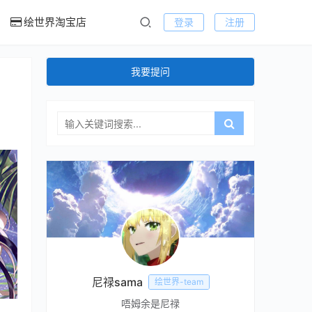
绘世界淘宝店
登录
注册
我要提问
尼禄sama
绘世界-team
唔姆余是尼禄