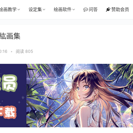
绘画教学
设定集
绘画软件
问答
赞助会员
清原紘画集
:16
•
阅读 805