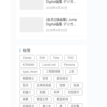
Digital画集 デジガ
CLAYMORE 2
2026年4月30日
[会员][插画集] Jump
Digital画集 デジガ
CLAYMORE 1
2026年4月30日
标签
Clamp
EVA
Fate
FGO
KONAMI
LoveLive!
Persona
type_moon
三视图线稿
上色
假面骑士
初音
副岛成记
型月
女神异闻录
怪物
机体
机器人
机娘
机甲
村田莲尔
画集
碧蓝幻想
碧蓝航线
绘画技法
美少女
萌
设定集