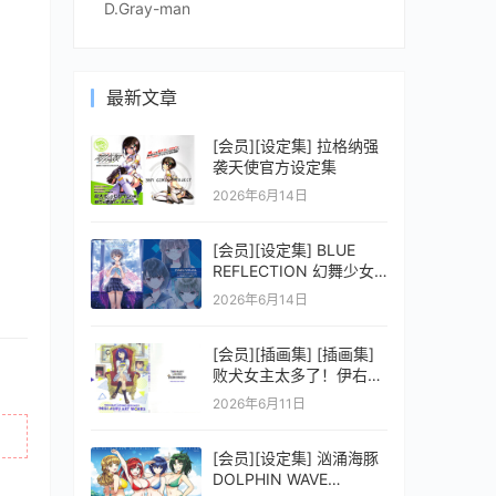
D.Gray-man
最新文章
[会员][设定集] 拉格纳强
袭天使官方设定集
2026年6月14日
[会员][设定集] BLUE
REFLECTION 幻舞少女
之剑公式ビジュアルコレ
2026年6月14日
クション (電撃の攻略本)
[会员][插画集] [插画集]
败犬女主太多了！伊右群
ARTWORKS
2026年6月11日
[会员][设定集] 汹涌海豚
DOLPHIN WAVE