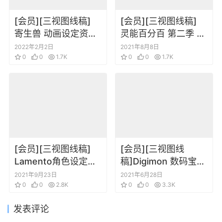
[会员][三视图线稿]
[会员][三视图线稿]
寄生兽 动画设定资料
灵能百分百 第二季 角
集
色三视图表情线稿原
2022年2月2日
2021年8月8日
0
0
1.7K
画集
0
0
1.7K
[会员][三视图线稿]
[会员][三视图线
Lamento角色设定插
稿]Digimon 数码宝贝
画集 BEYOND THE
大冒险tri 数码暴龙 角
2021年9月23日
2021年6月28日
VOID White Notes
0
0
2.8K
色三视图线稿场景设
0
0
3.3K
定集
发表评论