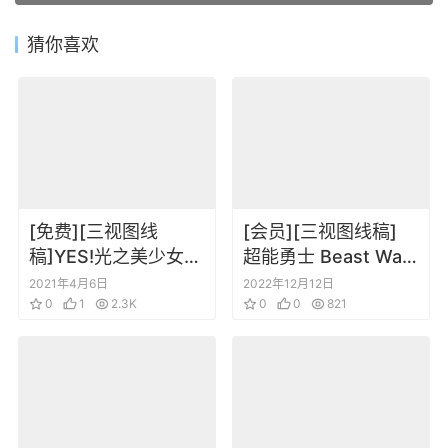
猜你喜欢
[免费][三视图线
[会员][三视图线稿]
稿]YES!光之美少女5
超能勇士 Beast Wars
动画资料设定线稿集
Transformers model
2021年4月6日
2022年12月12日
0
1
2.3K
sheets
0
0
821