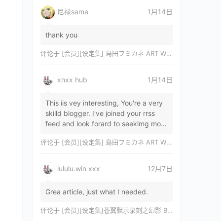
尼禄sama
1月14日
thank you
评论于
[会员][设定集] 島田フミカネ ART WORKS EXTRA Luminous Witches[DL]
xnxx hub
1月14日
This iis vey interesting, You're a very
skilld blogger. I've joined your rrss
feed and look forard to seekimg mor
of your wonderfu post. Also, I've sh…
评论于
[会员][设定集] 島田フミカネ ART WORKS EXTRA Luminous Witches[DL]
lululu.win xxx
12月7日
Grea article, just what I needed.
评论于
[会员][设定集]苍翼默示录刻之幻影 BLAZBLUE CHRONOPHANTASMA 公式設定資料集II