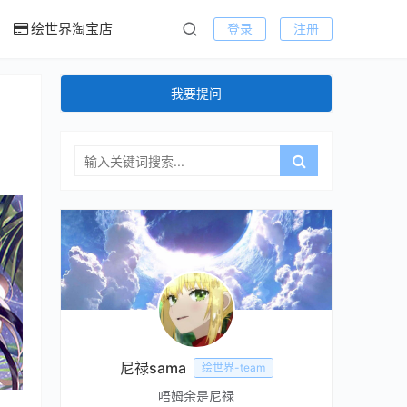
绘世界淘宝店
登录
注册
我要提问
尼禄sama
绘世界-team
唔姆余是尼禄