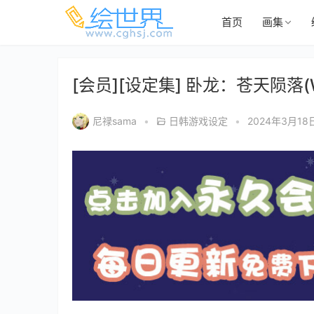
首页
画集
[会员][设定集] 卧龙：苍天陨落(Wo L
尼禄sama
•
日韩游戏设定
•
2024年3月18