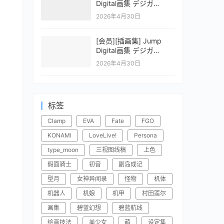
Digital画集 デジガ
CLAYMORE 2
2026年4月30日
[会员][插画集] Jump
Digital画集 デジガ
CLAYMORE 1
2026年4月30日
标签
Clamp
EVA
Fate
FGO
KONAMI
LoveLive!
Persona
type_moon
三视图线稿
上色
假面骑士
初音
副岛成记
型月
女神异闻录
怪物
机体
机器人
机娘
机甲
村田莲尔
画集
碧蓝幻想
碧蓝航线
绘画技法
美少女
萌
设定集