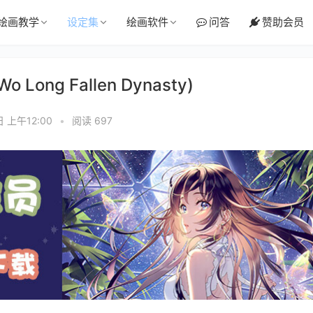
绘画教学
设定集
绘画软件
问答
赞助会员
ong Fallen Dynasty)
日 上午12:00
•
阅读 697