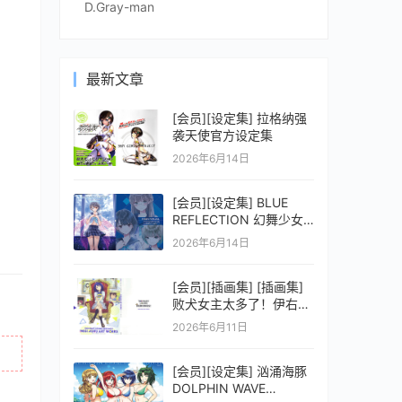
D.Gray-man
最新文章
[会员][设定集] 拉格纳强
袭天使官方设定集
2026年6月14日
[会员][设定集] BLUE
REFLECTION 幻舞少女
之剑公式ビジュアルコレ
2026年6月14日
クション (電撃の攻略本)
[会员][插画集] [插画集]
败犬女主太多了！伊右群
ARTWORKS
2026年6月11日
[会员][设定集] 汹涌海豚
DOLPHIN WAVE