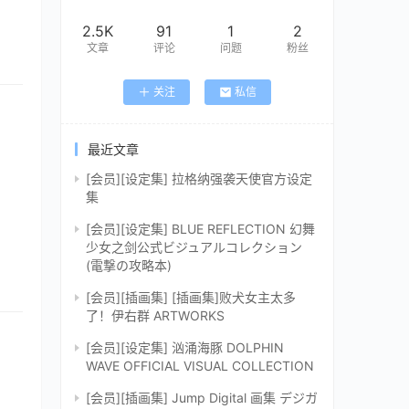
2.5K
91
1
2
文章
评论
问题
粉丝
关注
私信
最近文章
[会员][设定集] 拉格纳强袭天使官方设定
集
[会员][设定集] BLUE REFLECTION 幻舞
少女之剑公式ビジュアルコレクション
(電撃の攻略本)
[会员][插画集] [插画集]败犬女主太多
了！伊右群 ARTWORKS
[会员][设定集] 汹涌海豚 DOLPHIN
WAVE OFFICIAL VISUAL COLLECTION
[会员][插画集] Jump Digital 画集 デジガ