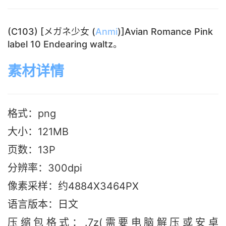
(C103) [メガネ少女 (
Anmi
)]Avian Romance Pink
label 10 Endearing waltz。
素材详情
格式：png
大小：121M
B
页数：13P
分辨率：300dpi
像素采样：约4884X3464PX
语言版本：日文
压缩包格式：.7z(需要电脑解压或安卓