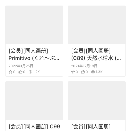
[会员][同人画册]
[会员][同人画册]
Primitivo (くれ～ぷ)
(C89) 天然水道水 (パ
Traum Marchen (東
セリ)
2022年1月25日
2021年12月18日
方Project)
0
0
1.2K
TennenSuidousui
0
0
1.3K
09 (よろず)
[会员][同人画册] C99
[会员][同人画册]