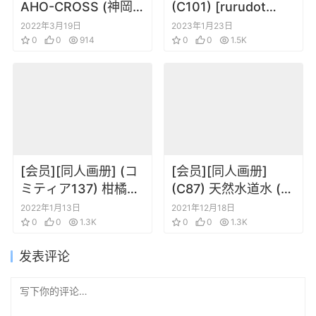
AHO-CROSS (神岡
(C101) [rurudot
ちろる) UCHINICO
(rurudo)]SUGAR
2022年3月19日
2023年1月23日
WO MITEMITE (オリ
0
0
914
HIGH (オリジナル)
0
0
1.5K
ジナル)
[会员][同人画册] (コ
[会员][同人画册]
ミティア137) 柑橘少
(C87) 天然水道水 (パ
女(なきょ) 茶夏Tea
セリ)
2022年1月13日
2021年12月18日
Summer
0
0
1.3K
TennenSuidousui 7
0
0
1.3K
(lovelive!)
发表评论