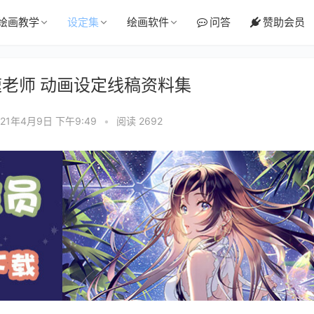
绘画教学
设定集
绘画软件
问答
赞助会员
速老师 动画设定线稿资料集
021年4月9日 下午9:49
•
阅读 2692