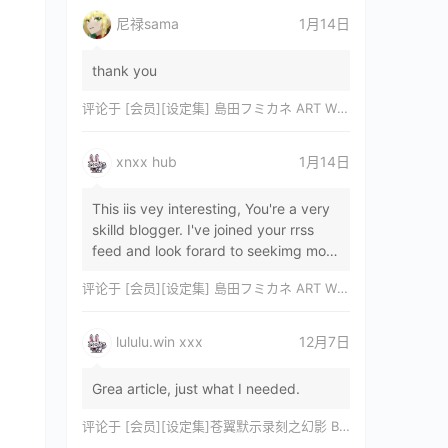
尼禄sama
1月14日
thank you
评论于
[会员][设定集] 島田フミカネ ART WORKS EXTRA Luminous Witches[DL]
xnxx hub
1月14日
This iis vey interesting, You're a very
skilld blogger. I've joined your rrss
feed and look forard to seekimg mor
of your wonderfu post. Also, I've sh…
评论于
[会员][设定集] 島田フミカネ ART WORKS EXTRA Luminous Witches[DL]
lululu.win xxx
12月7日
Grea article, just what I needed.
评论于
[会员][设定集]苍翼默示录刻之幻影 BLAZBLUE CHRONOPHANTASMA 公式設定資料集II