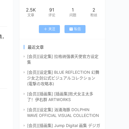
2.5K
91
1
2
文章
评论
问题
粉丝
关注
私信
情，
最近文章
[会员][设定集] 拉格纳强袭天使官方设定
集
[会员][设定集] BLUE REFLECTION 幻舞
少女之剑公式ビジュアルコレクション
(電撃の攻略本)
[会员][插画集] [插画集]败犬女主太多
了！伊右群 ARTWORKS
[会员][设定集] 汹涌海豚 DOLPHIN
WAVE OFFICIAL VISUAL COLLECTION
[会员][插画集] Jump Digital 画集 デジガ