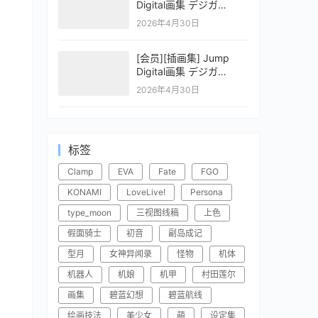
Digital画集 デジガ
CLAYMORE 2
2026年4月30日
[会员][插画集] Jump
Digital画集 デジガ
CLAYMORE 1
2026年4月30日
标签
Clamp
EVA
Fate
FGO
KONAMI
LoveLive!
Persona
type_moon
三视图线稿
上色
假面骑士
初音
副岛成记
型月
女神异闻录
怪物
机体
机器人
机娘
机甲
村田莲尔
画集
碧蓝幻想
碧蓝航线
绘画技法
美少女
萌
设定集