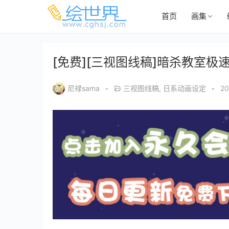
首页
画集
[免费][三视图线稿]暗杀教室极
尼禄sama
•
三视图线稿
,
日系动画设定
•
2