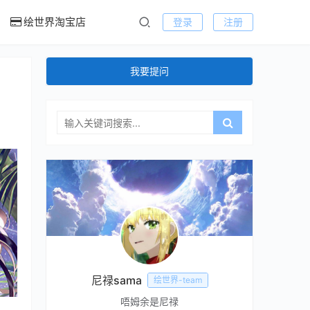
绘世界淘宝店
登录
注册
我要提问
尼禄sama
绘世界-team
唔姆余是尼禄