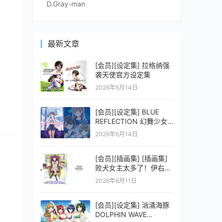
D.Gray-man
最新文章
[会员][设定集] 拉格纳强
袭天使官方设定集
2026年6月14日
[会员][设定集] BLUE
REFLECTION 幻舞少女
之剑公式ビジュアルコレ
2026年6月14日
クション (電撃の攻略本)
[会员][插画集] [插画集]
败犬女主太多了！伊右群
ARTWORKS
2026年6月11日
[会员][设定集] 汹涌海豚
DOLPHIN WAVE