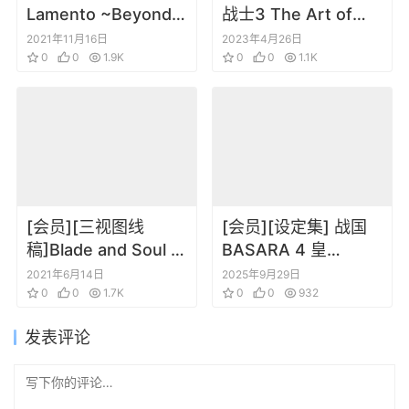
Lamento ~Beyond
战士3 The Art of
the Void~ – World
Splatoon 3
2021年11月16日
2023年4月26日
guidebook
0
0
1.9K
0
0
1.1K
[会员][三视图线
[会员][设定集] 战国
稿]Blade and Soul 剑
BASARA 4 皇
灵角色三视图表情线
Official Complete
2021年6月14日
2025年9月29日
稿设定集
0
0
1.7K
Works
0
0
932
发表评论