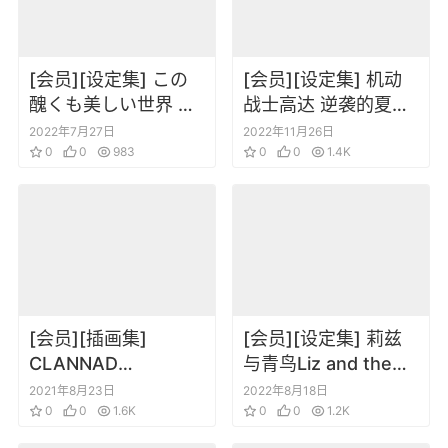
[会员][设定集] この
[会员][设定集] 机动
醜くも美しい世界 公
战士高达 逆袭的夏亚
式ビジュアルブック
公式记录全集 -
2022年7月27日
2022年11月26日
0
0
983
BEYOND THE TIME-
0
0
1.4K
[会员][插画集]
[会员][设定集] 莉兹
CLANNAD
与青鸟Liz and the
Illustration 京都 官方
blue bird OFFICIAL
2021年8月23日
2022年8月18日
动画BD附赠画集
0
0
1.6K
DESIGN WORKS
0
0
1.2K