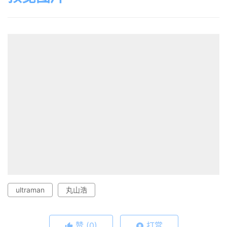
ultraman
丸山浩
赞
(0)
打赏