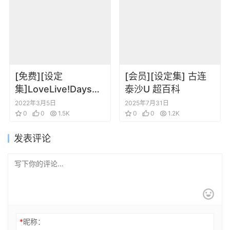
[免费][设定
[会员][设定集] 古连
集]LoveLive!Days
泰沙U 超百科
Love Live! General
2022年3月5日
2025年7月31日
Magazine Vol.24
0
0
1.5K
0
0
1.2K
发表评论
*
昵称：