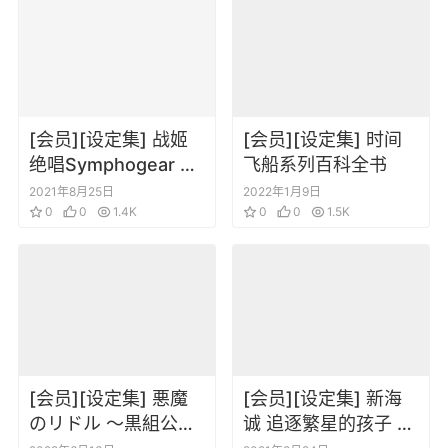
[会员][设定集] 战姬
[会员][设定集] 时间
绝唱Symphogear XV
飞船系列百科全书
设定原画集
2021年8月25日
2022年1月9日
0
0
1.4K
0
0
1.5K
[会员][设定集] 悪魔
[会员][设定集] 新海
のリドル ～黒組公式
诚 追逐繁星的孩子 中