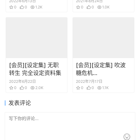
ガイドブック～
文设定集
2022年6月13日
2021年8月24日
0
0
1.2K
0
0
1.0K
[会员][设定集] 无职
[会员][设定集] 吹波
转生 完全设定资料集
糖危机
Bubblegum_Crisis_2
2022年6月22日
2022年7月17日
0
0
2.0K
_fix
0
0
1.1K
发表评论