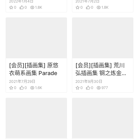
3.0+1.0 Extra
2022年1月4日
2021年7月2日
0
0
1.8K
Magazine
0
0
1.8K
[会员][插画集] 原悠
[会员][插画集] 荒川
衣萌系画集 Parade
弘插画集 钢之炼金术
师2 FULLMETAL
2021年7月29日
2021年9月30日
0
0
1.6K
ALCHEMIST 2
0
0
977