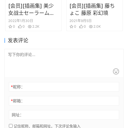
[会员][插画集] 美少
[会员][插画集] 藤ち
女战士セーラームー
ょこ 藤原 彩幻境
ン SAILORMOON 原
2022年1月30日
2021年9月5日
画集 Vol.4
0
0
2.2K
0
0
2.0K
发表评论
*
昵称：
*
邮箱：
网址：
记住昵称、邮箱和网址，下次评论免输入