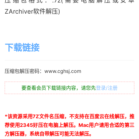
压缩包格式：.7z(需要电脑解压或安卓
ZArchiver软件解压)
下载链接
压缩包解压密码：www.cghsj.com
要查看会员下载链接内容，请您先
登录/注册
*
该资源采用
7Z
文件名压缩，不支持在百度云在线解压，推
荐使用
2345
好压在电脑上解压。
Mac
用户请用合适的第三
方解压器，系统自带解压可能无法解压。