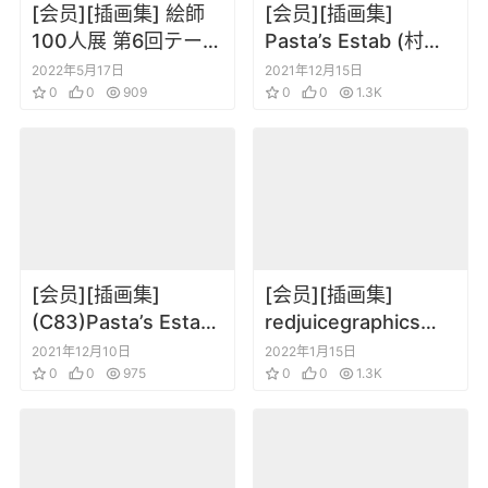
[会员][插画集] 絵師
[会员][插画集]
100人展 第6回テーマ
Pasta’s Estab (村田
「色」
莲尔) LAST EXILE
2022年5月17日
2021年12月15日
0
0
909
2012日历（Last
0
0
1.3K
Exile）
[会员][插画集]
[会员][插画集]
(C83)Pasta’s Estab
redjuicegraphics
(村田莲尔) long
redjuice Graphics
2021年12月10日
2022年1月15日
voyage
0
0
975
EXT
0
0
1.3K