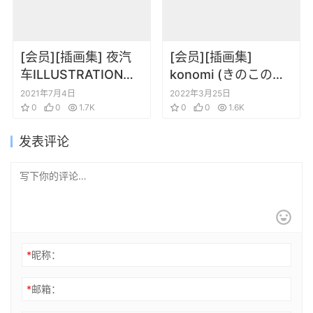
[会员][插画集] 夜汽
[会员][插画集]
车ILLUSTRATION
konomi (きのこのみ)
MAKING & VISUAL
Art Works [DL版]
2021年7月4日
2022年3月25日
BOOK
0
0
1.7K
0
0
1.6K
发表评论
*
昵称：
*
邮箱：