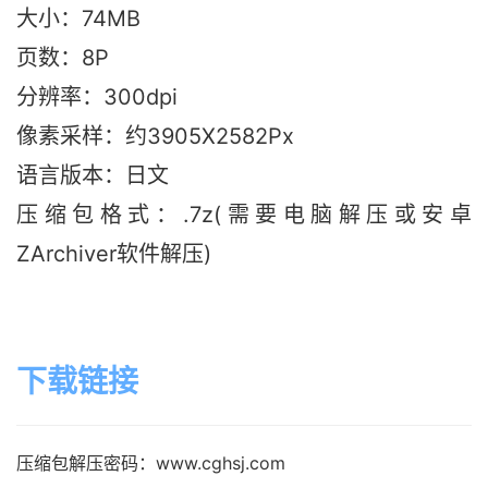
大小：74MB
页数：8P
分辨率：300dpi
像素采样：约3905X2582Px
语言版本：日文
压缩包格式：.7z(需要电脑解压或安卓
ZArchiver软件解压)
下载链接
压缩包解压密码：www.cghsj.com