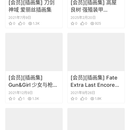
[会员][插画集] 刀剑
[会员][插画集] 高屋
神域 爱丽丝插画集
良树 强殖装甲
GUYVER
2021年7月9日
2025年2月20日
0
0
1.3K
ILLUSTRATION
0
0
925
CHRONICLE[DL]
[会员][插画集]
[会员][插画集] Fate
Gun&Girl 少女与枪械
Extra Last Encore
第二次世界大战轴心
Ending画集
2021年12月9日
2021年9月26日
国篇 中文版
0
1
1.3K
0
0
1.8K