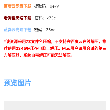
百度云网盘下载
提取码：qe7y
老狗盘高速下载
   密码：x73c
蓝奏云高速下载
密码：25oe
*
该资源采用
7Z
文件名压缩，不支持在百度云在线解压，推
荐使用
2345
好压在电脑上解压。
Mac
用户请用合适的第三
方解压器，系统自带解压可能无法解压。
预览图片