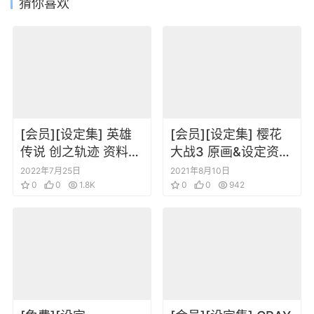
猜你喜欢
[会员][设定集] 英雄
[会员][设定集] 樱花
传说 创之轨迹 资料设
大战3 原画&设定资料
定集 [DL]
集
2022年7月25日
2021年8月10日
0
0
1.8K
0
0
942