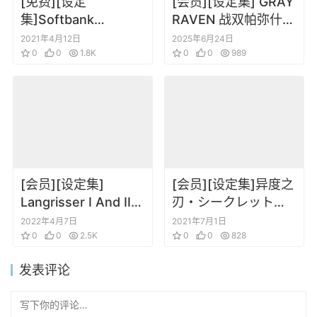
[免费][设定
[会员][设定集] GRAY
集]Softbank
RAVEN 战双帕弥什
Creative-Cave
美术集Vol.2
2021年4月12日
2025年6月24日
Shooting Artworks
0
0
1.8K
0
0
989
[会员][设定集]
[会员][设定集]异度之
Langrisser I And II
刃・シークレットフ
Deluxe Edition
ァイル モナド・アー
2022年4月7日
2021年7月1日
Artbook
0
0
2.5K
カイブス
0
0
828
发表评论