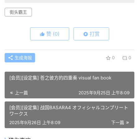
街头霸王
赞
(0)
打赏
生成海报
0
0
[会员][设定集] 苍之彼方的四重奏 visual fan book
上一篇
2025年9月25日 上午8:09
[会员][设定集] 战国BASARA4 オフィシャルコンプリート
ワークス
2025年9月26日 上午8:09
下一篇