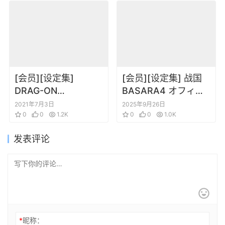
[会员][设定集]
[会员][设定集] 战国
DRAG-ON
BASARA4 オフィシ
DRAGOON2 龙背上
ャルコンプリートワ
2021年7月3日
2025年9月26日
的骑兵DOD2 设定资
0
0
1.2K
ークス
0
0
1.0K
料集 -Memory of
发表评论
Blood
*
昵称：