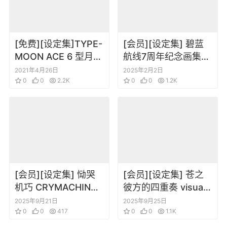
[免费][设定集]TYPE-
[会员][设定集] 碧蓝
MOON ACE 6 型月角
航线7周年纪念画集
色设定
Azur Lane Seventh
2021年4月26日
2025年2月2日
0
0
2.2K
Anniversary Art
0
0
1.2K
Collectionp[DL]
[会员][设定集] 恸哭
[会员][设定集] 苍之
机巧 CRYMACHINA
彼方的四重奏 visual
Official Art Book
fan book
2025年9月21日
2025年9月25日
[DL]
0
0
417
0
0
1.1K