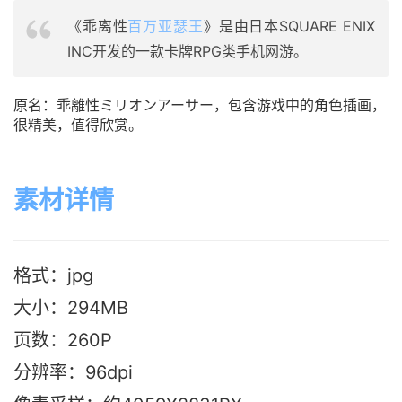
《乖离性
百万亚瑟王
》是由日本SQUARE ENIX
INC开发的一款卡牌RPG类手机网游。
原名：乖離性ミリオンアーサー，包含游戏中的角色插画，
很精美，值得欣赏。
素材详情
格式：jpg
大小：294MB
页数：260P
分辨率：96dpi