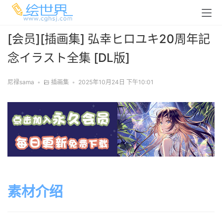
[会员][插画集] 弘幸ヒロユキ20周年記
念イラスト全集 [DL版]
尼禄sama
•
插画集
•
2025年10月24日 下午10:01
素材介绍