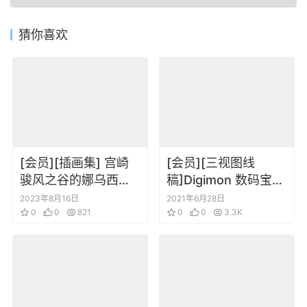
猜你喜欢
[会员][插画集] 宫崎
[会员][三视图线
骏风之谷的娜乌西卡
稿]Digimon 数码宝贝
The Art of Nausicaa
大冒险tri 数码暴龙 角
2023年8月16日
2021年6月28日
of the Valley of the
0
0
821
色三视图线稿场景设
0
0
3.3K
Wind
定集