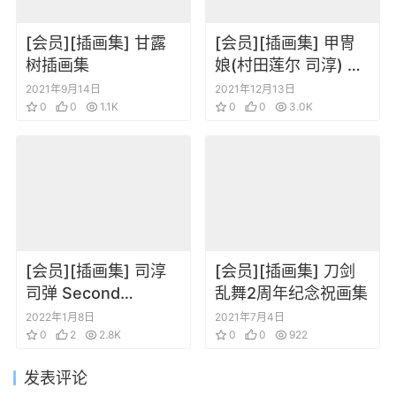
[会员][插画集] 甘露
[会员][插画集] 甲冑
树插画集
娘(村田莲尔 司淳) 青
の6号 Character
2021年9月14日
2021年12月13日
0
0
1.1K
filegraphy azure
0
0
3.0K
[会员][插画集] 司淳
[会员][插画集] 刀剑
司弹 Second
乱舞2周年纪念祝画集
Illustration Book
2022年1月8日
2021年7月4日
Game Works
0
2
2.8K
0
0
922
Previous
发表评论