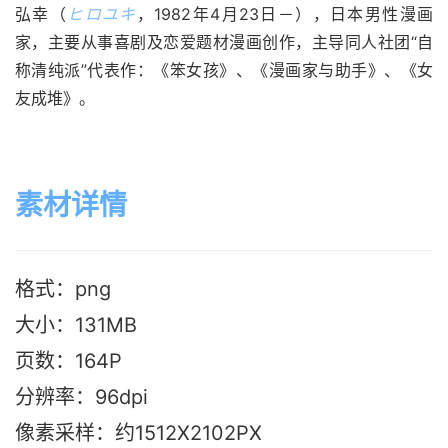
弘幸（
ヒロユキ
，1982年4月23日－），日本男性漫画
家，主要从事喜剧及恋爱题材漫画创作，主导同人社团“自
称清纯派”代表作：《笨女孩》、《漫画家与助手》、《女
友成堆》。
素材详情
格式：png
大小：131M
B
页数：164P
分辨率：96dpi
像素采样：约1512X2102PX