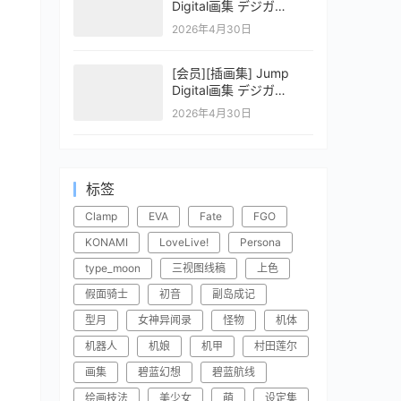
Digital画集 デジガ
CLAYMORE 2
2026年4月30日
[会员][插画集] Jump
Digital画集 デジガ
CLAYMORE 1
2026年4月30日
标签
Clamp
EVA
Fate
FGO
KONAMI
LoveLive!
Persona
type_moon
三视图线稿
上色
假面骑士
初音
副岛成记
型月
女神异闻录
怪物
机体
机器人
机娘
机甲
村田莲尔
画集
碧蓝幻想
碧蓝航线
绘画技法
美少女
萌
设定集