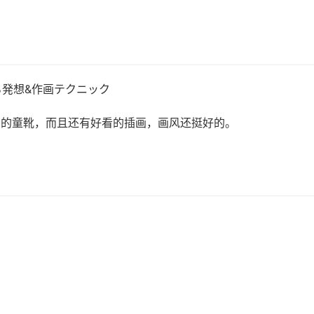
る発想&作画テクニック
女
的童靴，而且还有好看的插画，画风还挺好的。