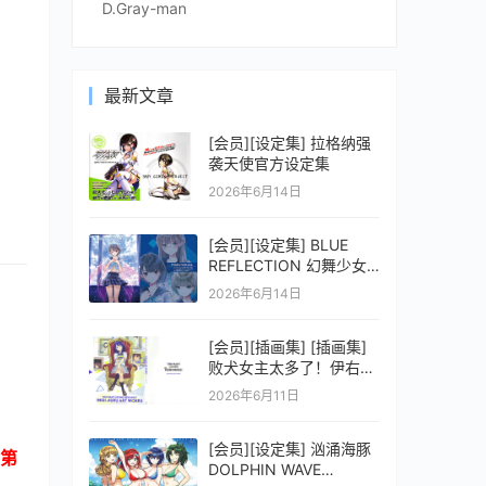
D.Gray-man
最新文章
[会员][设定集] 拉格纳强
袭天使官方设定集
2026年6月14日
[会员][设定集] BLUE
REFLECTION 幻舞少女
之剑公式ビジュアルコレ
2026年6月14日
クション (電撃の攻略本)
[会员][插画集] [插画集]
败犬女主太多了！伊右群
ARTWORKS
2026年6月11日
[会员][设定集] 汹涌海豚
第
DOLPHIN WAVE