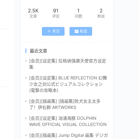
2.5K
91
1
2
文章
评论
问题
粉丝
关注
私信
最近文章
[会员][设定集] 拉格纳强袭天使官方设定
集
[会员][设定集] BLUE REFLECTION 幻舞
少女之剑公式ビジュアルコレクション
(電撃の攻略本)
[会员][插画集] [插画集]败犬女主太多
了！伊右群 ARTWORKS
[会员][设定集] 汹涌海豚 DOLPHIN
WAVE OFFICIAL VISUAL COLLECTION
[会员][插画集] Jump Digital 画集 デジガ