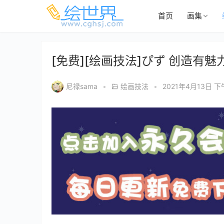
首页
画集
[免费][绘画技法]ぴず 创造有
尼禄sama
•
绘画技法
•
2021年4月13日 下