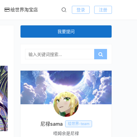
绘世界淘宝店
登录
注册
我要提问
尼禄sama
绘世界-team
唔姆余是尼禄