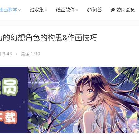
绘画教学
设定集
绘画软件
问答
赞助会员
魅力的幻想角色的构思&作画技巧
午3:43
•
阅读 1710