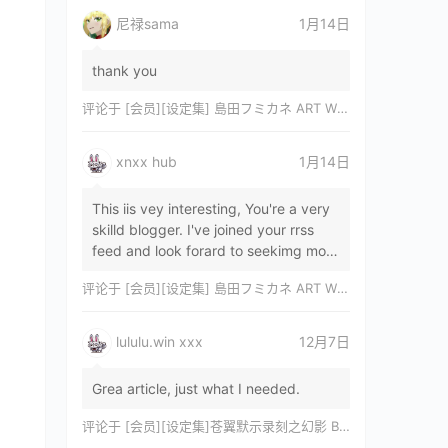
尼禄sama
1月14日
thank you
评论于
[会员][设定集] 島田フミカネ ART WORKS EXTRA Luminous Witches[DL]
xnxx hub
1月14日
This iis vey interesting, You're a very
skilld blogger. I've joined your rrss
feed and look forard to seekimg mor
of your wonderfu post. Also, I've sh…
评论于
[会员][设定集] 島田フミカネ ART WORKS EXTRA Luminous Witches[DL]
lululu.win xxx
12月7日
Grea article, just what I needed.
评论于
[会员][设定集]苍翼默示录刻之幻影 BLAZBLUE CHRONOPHANTASMA 公式設定資料集II