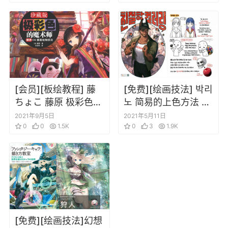
vol.3[中日文]
[会员][板绘教程] 藤
[免费][绘画技法] 박리
ちょこ 藤原 极彩色的
노 简易的上色方法 친
魔术师 藤原CG插画绘
절한_컬러링
2021年9月5日
2021年5月11日
制技法 中文
0
0
1.5K
0
3
1.9K
[免费][绘画技法]幻想