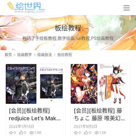
板绘教程
包括了手绘板教程,数字绘画,sai教程,PS绘画教程
首页
绘画教学
绘画技法
板绘教程
[会员][板绘教程]
[会员][板绘教程] 藤
redjuice Let’s Make
ちょこ 藤原 唯美幻想
☆ Character CGイ
世界与惊艳角色的描
2022年1月15日
2021年9月5日
ラストテクニック
0
0
1.4K
绘方法 中文
0
0
1.2K