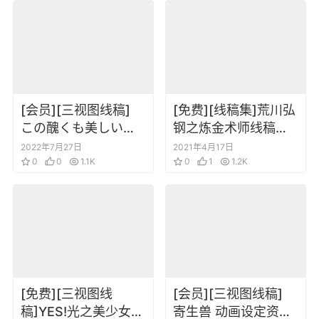
[会员][三视图线稿]
[免费][线稿集]荒川弘
この醜くも美しい世
钢之炼金术师线稿画
界动画三视图线稿
集
2022年7月27日
2021年4月17日
0
0
1.1K
0
1
1.2K
[免费][三视图线
[会员][三视图线稿]
稿]YES!光之美少女5
寄生兽 动画设定资料