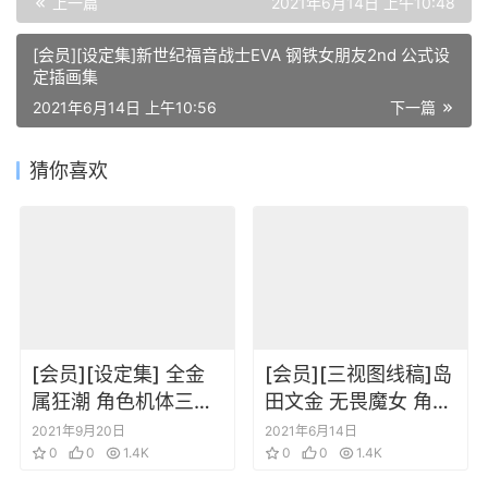
上一篇
2021年6月14日 上午10:48
[会员][设定集]新世纪福音战士EVA 钢铁女朋友2nd 公式设
定插画集
2021年6月14日 上午10:56
下一篇
猜你喜欢
[会员][设定集] 全金
[会员][三视图线稿]岛
属狂潮 角色机体三视
田文金 无畏魔女 角色
图表情设定线稿插画
三视图场景线稿设定
2021年9月20日
2021年6月14日
集
0
0
1.4K
集
0
0
1.4K