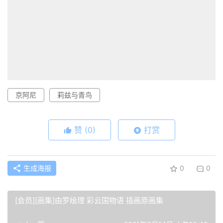
京阿尼
莉兹与青鸟
赞
(0)
打赏
生成海报
0
0
[会员][画集]由罗绘理 彩云国物语 插画原画集