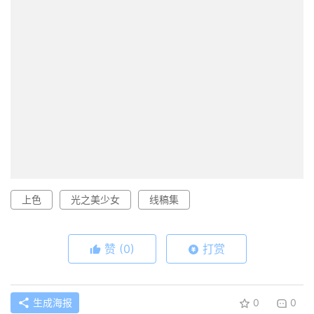
上色
光之美少女
线稿集
赞
(0)
打赏
生成海报
0
0