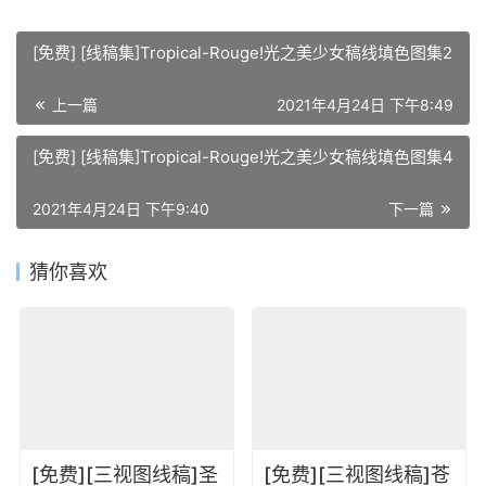
[免费] [线稿集]Tropical-Rouge!光之美少女稿线填色图集2
上一篇
2021年4月24日 下午8:49
[免费] [线稿集]Tropical-Rouge!光之美少女稿线填色图集4
2021年4月24日 下午9:40
下一篇
猜你喜欢
[免费][三视图线稿]圣
[免费][三视图线稿]苍