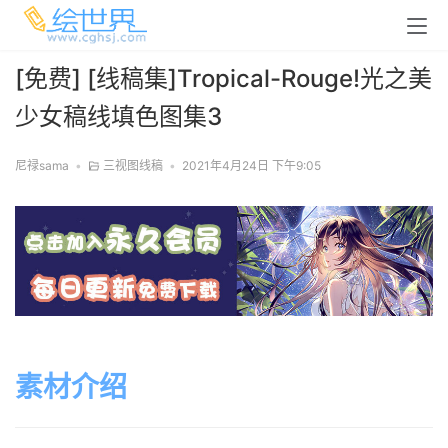
[免费] [线稿集]Tropical-Rouge!光之美
少女稿线填色图集3
尼禄sama
•
三视图线稿
•
2021年4月24日 下午9:05
素材介绍