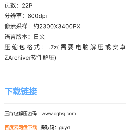
页数：22P
分辨率：600dpi
像素采样：约2300X3400PX
语言版本：日文
压缩包格式：.7z(需要电脑解压或安卓
ZArchiver软件解压)
下载链接
压缩包解压密码：www.cghsj.com
百度云网盘下载
提取码：guyd