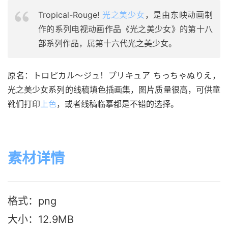
Tropical-Rouge!
光之美少女
，是由东映动画制
作的系列电视动画作品《光之美少女》的第十八
部系列作品，属第十六代光之美少女。
原名：トロピカル～ジュ！プリキュア ちっちゃぬりえ，
光之美少女系列的线稿填色插画集，图片质量很高，可供童
靴们打印
上色
，或者线稿临摹都是不错的选择。
素材详情
格式：png
大小：12.9MB