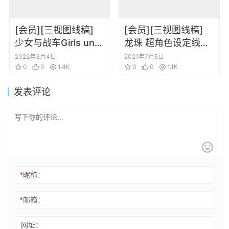
[会员][三视图线稿]
[会员][三视图线稿]
少女与战车Girls und
龙珠 超角色设定线稿
Panzer
三视图设定插画
2022年3月4日
2021年7月5日
0
0
1.4K
0
0
1.1K
发表评论
*
昵称：
*
邮箱：
网址：