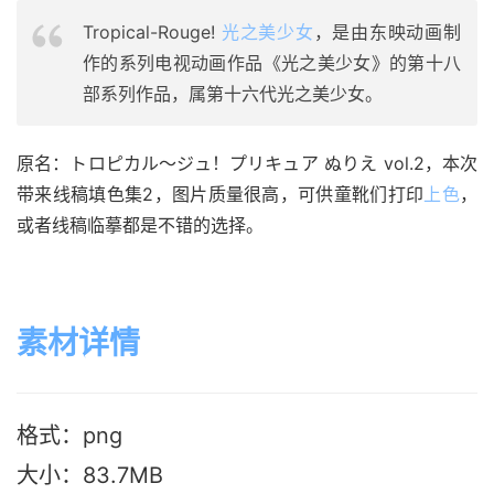
Tropical-Rouge!
光之美少女
，是由东映动画制
作的系列电视动画作品《光之美少女》的第十八
部系列作品，属第十六代光之美少女。
原名：トロピカル～ジュ！プリキュア ぬりえ vol.2，本次
带来线稿填色集2，图片质量很高，可供童靴们打印
上色
，
或者线稿临摹都是不错的选择。
素材详情
格式：png
大小：83.7MB