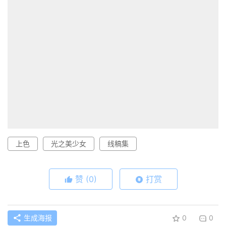
上色
光之美少女
线稿集
赞
(0)
打赏
生成海报
0
0