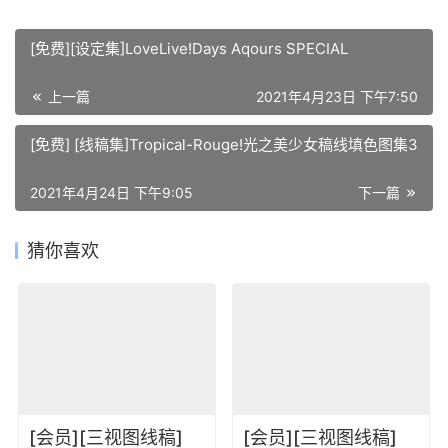
[免费][设定集]LoveLive!Days Aqours SPECIAL
上一篇
2021年4月23日 下午7:50
[免费] [线稿集]Tropical-Rouge!光之美少女稿线填色图集3
2021年4月24日 下午9:05
下一篇
猜你喜欢
[会员][三视图线稿]
[会员][三视图线稿]