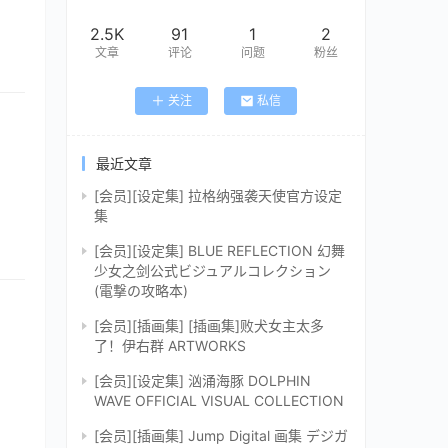
2.5K
91
1
2
文章
评论
问题
粉丝
关注
私信
最近文章
[会员][设定集] 拉格纳强袭天使官方设定
集
[会员][设定集] BLUE REFLECTION 幻舞
少女之剑公式ビジュアルコレクション
(電撃の攻略本)
[会员][插画集] [插画集]败犬女主太多
了！伊右群 ARTWORKS
[会员][设定集] 汹涌海豚 DOLPHIN
WAVE OFFICIAL VISUAL COLLECTION
[会员][插画集] Jump Digital 画集 デジガ