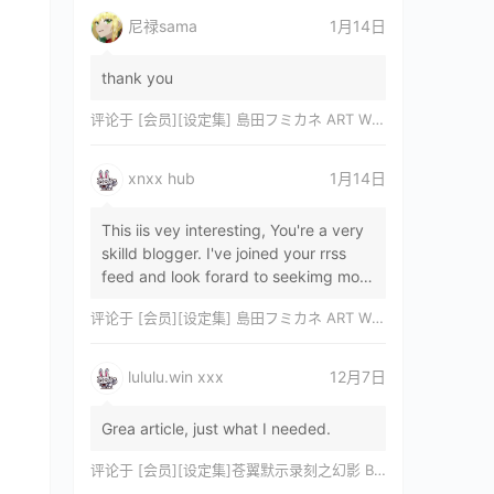
尼禄sama
1月14日
thank you
评论于
[会员][设定集] 島田フミカネ ART WORKS EXTRA Luminous Witches[DL]
xnxx hub
1月14日
This iis vey interesting, You're a very
skilld blogger. I've joined your rrss
feed and look forard to seekimg mor
of your wonderfu post. Also, I've sh…
评论于
[会员][设定集] 島田フミカネ ART WORKS EXTRA Luminous Witches[DL]
lululu.win xxx
12月7日
Grea article, just what I needed.
评论于
[会员][设定集]苍翼默示录刻之幻影 BLAZBLUE CHRONOPHANTASMA 公式設定資料集II