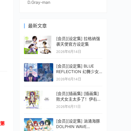
D.Gray-man
最新文章
[会员][设定集] 拉格纳强
袭天使官方设定集
2026年6月14日
[会员][设定集] BLUE
REFLECTION 幻舞少女
之剑公式ビジュアルコレ
2026年6月14日
クション (電撃の攻略本)
[会员][插画集] [插画集]
败犬女主太多了！伊右群
ARTWORKS
2026年6月11日
[会员][设定集] 汹涌海豚
第
DOLPHIN WAVE