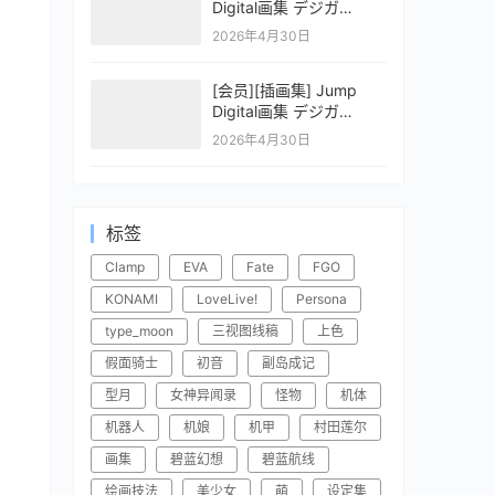
Digital画集 デジガ
CLAYMORE 2
2026年4月30日
[会员][插画集] Jump
Digital画集 デジガ
CLAYMORE 1
2026年4月30日
标签
Clamp
EVA
Fate
FGO
KONAMI
LoveLive!
Persona
type_moon
三视图线稿
上色
假面骑士
初音
副岛成记
型月
女神异闻录
怪物
机体
机器人
机娘
机甲
村田莲尔
画集
碧蓝幻想
碧蓝航线
绘画技法
美少女
萌
设定集