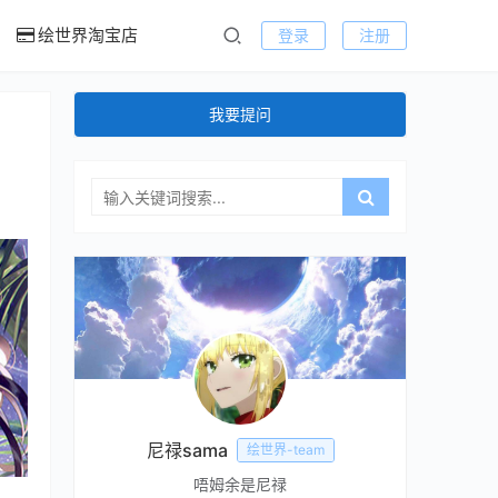
绘世界淘宝店
登录
注册
我要提问
尼禄sama
绘世界-team
唔姆余是尼禄