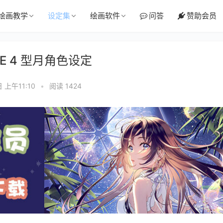
绘画教学
设定集
绘画软件
问答
赞助会员
CE 4 型月角色设定
 上午11:10
•
阅读 1424