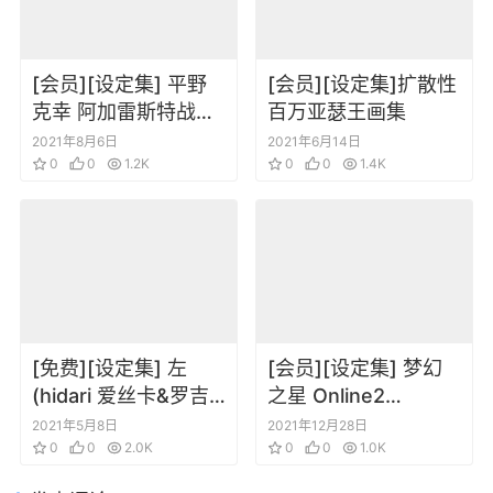
[会员][设定集] 平野
[会员][设定集]扩散性
克幸 阿加雷斯特战记
百万亚瑟王画集
2 Record of Agarest
2021年8月6日
2021年6月14日
War II Official Visual
0
0
1.2K
0
0
1.4K
Book
[免费][设定集] 左
[会员][设定集] 梦幻
(hidari 爱丝卡&罗吉
之星 Online2
的炼金工房～黄昏天
EPISODE1&2 角色道
2021年5月8日
2021年12月28日
空之炼金术士～ 特典
0
0
2.0K
具章节设定资料原画
0
0
1.0K
画集
集