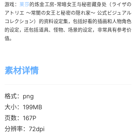
游戏：
莱莎
的炼金工房-常暗女王与秘密藏身处（ライザの
アトリエ ～常闇の女王と秘密の隠れ家～ 公式ビジュアル
コレクション）的资料设定集，包括好看的插画和人物角色
的设定，还包括道具、怪物、场景的设定，非常具有参考价
值。
素材详情
格式：png
大小：199MB
页数：167P
分辨率：72dpi