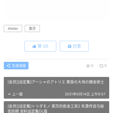
Atelier
莱莎
赞
(0)
打赏
生成海报
0
0
[会员][设定集]アーシャのアトリエ 黄昏の大地の錬金術士
上一篇
2021年6月14日 上午9:57
[会员][设定集]トリダモノ 莱莎的炼金工房2 失落传说与秘
密妖精 资料设定集DL版