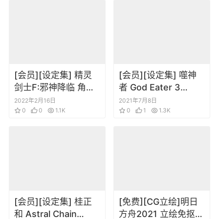
[会员][设定集] 精灵
[会员][设定集] 噬神
剑士F:邪神降临 角色
者 God Eater 3
设定画集 中日双语
Visual Artworks
2022年2月16日
2021年7月8日
0
0
1.1K
0
1
1.3K
[会员][设定集] 桂正
[免费][CG立绘]明日
和 Astral Chain
方舟2021 立绘免抠图