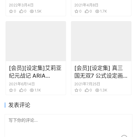
Collectors Edition
PNG 更新到21年2月
2022年3月4日
2021年4月8日
Artbook
0
0
1.5K
0
0
1.7K
[会员][设定集]艾莉亚
[会员][设定集] 真三
纪元战记 ARIA
国无双7 公式设定画
CHRONICLE插画设定
集
2021年6月14日
2021年7月25日
集
0
0
1.1K
0
0
1.3K
发表评论