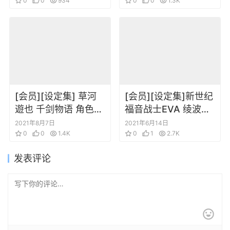
Visual Collection
0
0
934
0
0
1.3K
[会员][设定集] 草河
[会员][设定集]新世纪
遊也 千剑物语 角色设
福音战士EVA 绫波育
定线稿插画原画集
成计划with明日香补
2021年8月7日
2021年6月14日
0
0
1.4K
完计划设定插画集
0
1
2.7K
发表评论