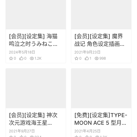
[会员][设定集] 海猫
[会员][设定集] 魔界
鸣泣之时うみねこの
战记 角色设定插画原
なく頃に Character
画集
2024年5月18日
2021年9月23日
of the Slot Golden
0
0
1.2K
0
1
998
Witch
[会员][设定集] 神次
[免费][设定集]TYPE-
次元游戏海王星
MOON ACE 5 型月角
Re;Birth3 V世纪
色设定
2021年9月27日
2021年4月25日