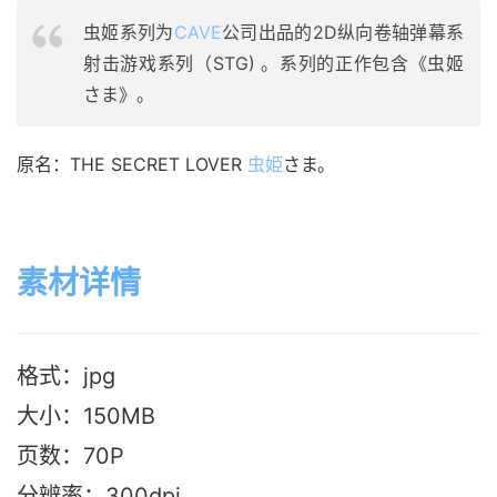
虫姬系列为
CAVE
公司出品的2D纵向卷轴弹幕系
射击游戏系列（STG) 。系列的正作包含《虫姬
さま》。
原名：THE SECRET LOVER 
虫姫
さま。
素材详情
格式：jpg
大小：150M
B
页数：70P
分辨率：300dpi