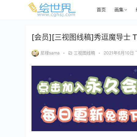
首页
画集
[会员][三视图线稿]秀逗魔导士
尼禄sama
•
三视图线稿
•
2021年6月10日 