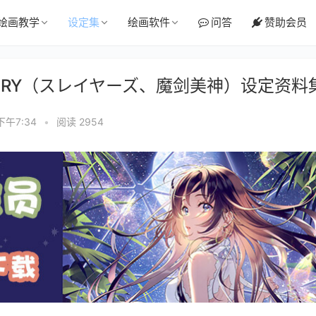
绘画教学
设定集
绘画软件
问答
赞助会员
 TRY（スレイヤーズ、魔剑美神）设定资料
下午7:34
•
阅读 2954