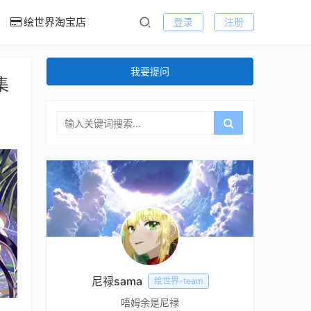
绘世界淘宝店
登录
注册
我要提问
集
尼禄sama
绘世界-team
唔姆余是尼禄