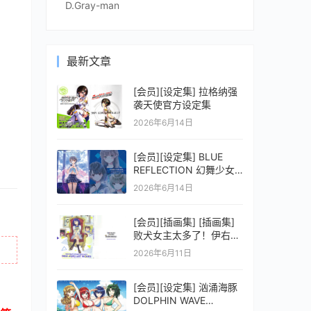
D.Gray-man
最新文章
[会员][设定集] 拉格纳强
袭天使官方设定集
2026年6月14日
[会员][设定集] BLUE
REFLECTION 幻舞少女
之剑公式ビジュアルコレ
2026年6月14日
クション (電撃の攻略本)
[会员][插画集] [插画集]
败犬女主太多了！伊右群
ARTWORKS
2026年6月11日
[会员][设定集] 汹涌海豚
DOLPHIN WAVE