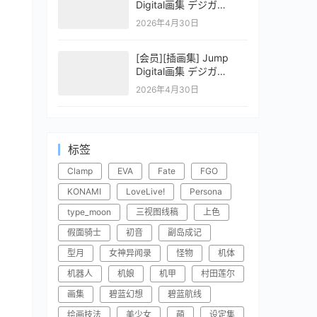
Digital画集 デジガ
CLAYMORE 2
2026年4月30日
[会员][插画集] Jump
Digital画集 デジガ
CLAYMORE 1
2026年4月30日
标签
Clamp
EVA
Fate
FGO
KONAMI
LoveLive!
Persona
type_moon
三视图线稿
上色
假面骑士
初音
副岛成记
型月
女神异闻录
怪物
机体
机器人
机娘
机甲
村田莲尔
画集
碧蓝幻想
碧蓝航线
绘画技法
美少女
萌
设定集