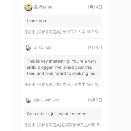
尼禄sama
1月14日
thank you
评论于
[会员][设定集] 島田フミカネ ART WORKS EXTRA Luminous Witches[DL]
xnxx hub
1月14日
This iis vey interesting, You're a very
skilld blogger. I've joined your rrss
feed and look forard to seekimg mor
of your wonderfu post. Also, I've sh…
评论于
[会员][设定集] 島田フミカネ ART WORKS EXTRA Luminous Witches[DL]
lululu.win xxx
12月7日
Grea article, just what I needed.
评论于
[会员][设定集]苍翼默示录刻之幻影 BLAZBLUE CHRONOPHANTASMA 公式設定資料集II