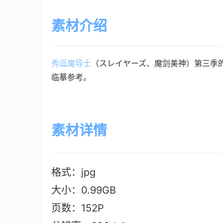
素材介绍
秀逗魔导士
（スレイヤーズ、魔剑美神）第三季
临摹参考。
素材详情
格式：jpg
大小：0.99GB
页数：152P