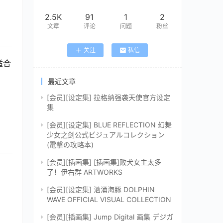
2.5K
91
1
2
文章
评论
问题
粉丝
关注
私信
适合
最近文章
[会员][设定集] 拉格纳强袭天使官方设定
集
[会员][设定集] BLUE REFLECTION 幻舞
少女之剑公式ビジュアルコレクション
(電撃の攻略本)
[会员][插画集] [插画集]败犬女主太多
了！伊右群 ARTWORKS
[会员][设定集] 汹涌海豚 DOLPHIN
WAVE OFFICIAL VISUAL COLLECTION
[会员][插画集] Jump Digital 画集 デジガ